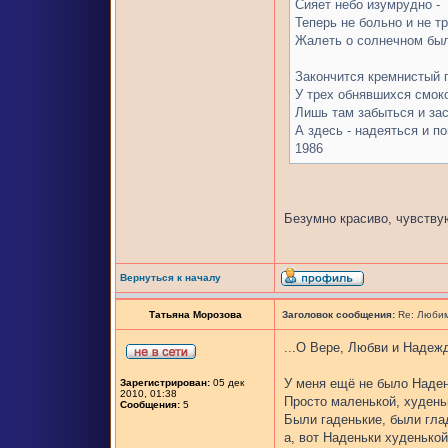
Сияет небо изумрудно -
Теперь не больно и не т
Жалеть о солнечном бы
Закончится кремнистый 
У трех обнявшихся смок
Лишь там забыться и зас
А здесь - надеяться и п
1986
Безумно красиво, чувствую
Вернуться к началу
Татьяна Морозова
Заголовок сообщения:
Re: Любим
...О Вере, Любви и Надежд
У меня ещё не было Наден
Зарегистрирован:
05 дек
2010, 01:38
Просто маленькой, худень
Сообщения:
5
Были гаденькие, были гла
а, вот Наденьки худенькой