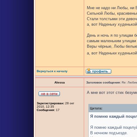
Мне не надо ни Любы, ни 
Сильной Любы, красивеньк
Стали толстыми эти девоч
а, вот Наденьку худенькой
День и ночь я по улицам б
самым маленьким улицам 
Веры чёрные, Любы белые
а, вот Наденьки худенькой
Вернуться к началу
Alessa
Заголовок сообщения:
Re: Любим
А мне вот этот стих безу
Зарегистрирован:
28 окт
2010, 12:35
Цитата:
Сообщения:
17
Я помню каждый поцелу
Я помню каждый поцелу
В ночном подъезде.