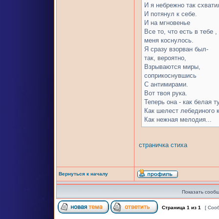
И я небрежно так схватил
И потянул к себе.
И на мгновенье
Все то, что есть в тебе ,
меня коснулось.
Я сразу взорван был-
так, вероятно,
Взрываются миры,
соприкоснувшись
С антимирами.
Вот твоя рука.
Теперь она - как белая т
Как шелест лебединого 
Как нежная мелодия...
страничка стиха
Вернуться к началу
Показать сообщ
Страница
1
из
1
[ Соо