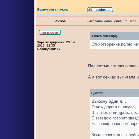
Вернуться к началу
Alessa
Заголовок сообщения:
Re: Тебя
Алиса писал(а):
Зарегистрирован:
28 окт
Стихотворение полно нег
2010, 12:35
Сообщения:
17
Полностью согласно очень
А я вот сейчас вычитала и
Цитата:
Выхожу один я...
Опять дорога в никуда,
В глазах огни дрожат, ка
С звездою говорит звезд
На зашифрованном наре
Земля заснула в голубо