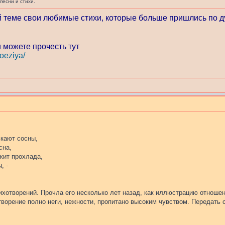
есни и стихи.
й теме свои любимые стихи, которые больше пришлись по 
 можете прочесть тут
poeziya/
ькают сосны,
сна,
жит прохлада,
, -
хотворений. Прочла его несколько лет назад, как иллюстрацию отношен
орение полно неги, нежности, пропитано высоким чувством. Передать с