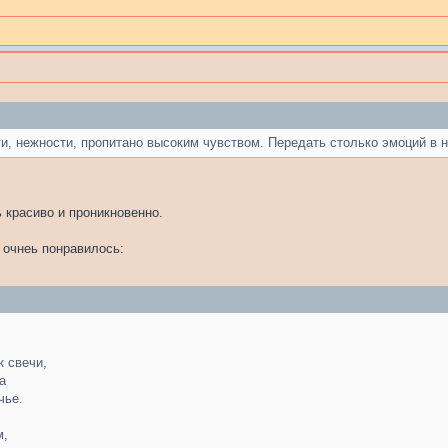
и, нежности, пропитано высоким чувством. Передать столько эмоций в н
 красиво и проникновенно.
 очнеь понравилось:
к свечи,
а
чье.
м,