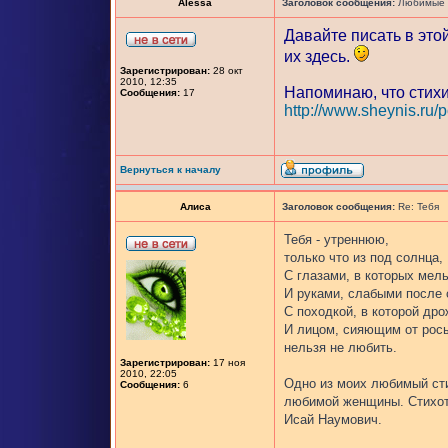
Alessa
Заголовок сообщения:
Любимые п
Давайте писать в это
их здесь.
Зарегистрирован:
28 окт
2010, 12:35
Напоминаю, что стихи
Сообщения:
17
http://www.sheynis.ru/
Вернуться к началу
Алиса
Заголовок сообщения:
Re: Тебя
Тебя - утреннюю,
только что из под солнца,
С глазами, в которых мел
И руками, слабыми после 
С походкой, в которой дро
И лицом, сияющим от росы
нельзя не любить.
Зарегистрирован:
17 ноя
2010, 22:05
Одно из моих любимый сти
Сообщения:
6
любимой женщины. Стихотв
Исай Наумович.