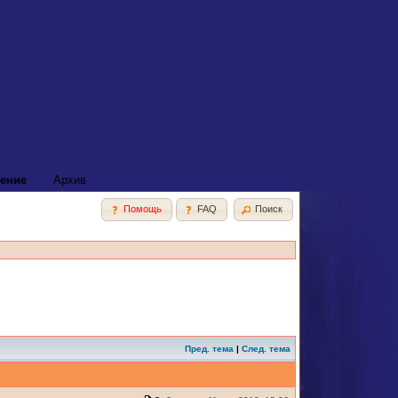
ение
Архив
Помощь
FAQ
Поиск
Пред. тема
|
След. тема