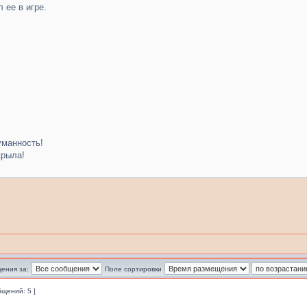
 ее в игре.
уманность!
крыла!
ения за:
Поле сортировки
бщений: 5 ]