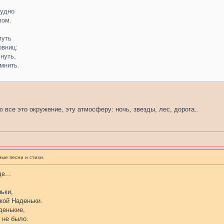
рудно
лом.
путь
овниц:
нуть,
омнить.
 все это окружение, эту атмосферу: ночь, звезды, лес, дорога..
ые песни и стихи.
е...
ьки,
кой Наденьки.
денькие,
 не было.