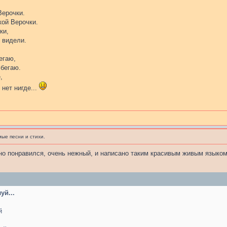
Верочки.
ой Верочки.
ки,
 видели.
егаю,
бегаю.
,
 нет нигде...
ые песни и стихи.
мно понравился, очень нежный, и написано таким красивым живым языком
й...
й