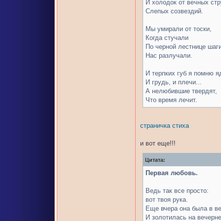
И холодок от вечных стр
Слепых созвездий.
Мы умирали от тоски,
Когда стучали
По черной лестнице шаги
Нас разлучали.
И терпких губ я помню я
И грудь, и плечи...
А нелюбившие твердят,
Что время лечит.
страничка стиха
и вот еще!!!
Цитата:
Первая любовь.
Ведь так все просто:
вот твоя рука.
Еще вчера она была в в
И золотилась на вечерн