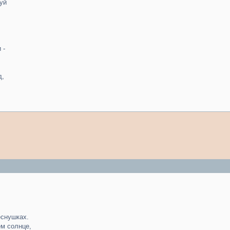
уй
 -
д,
еснушках.
ем солнце,