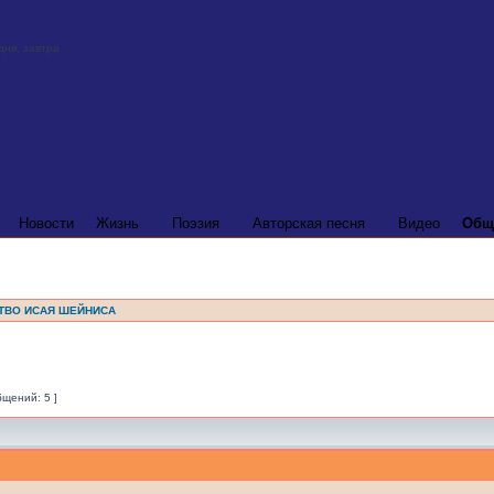
Новости
Жизнь
Поэзия
Авторская песня
Видео
Общ
ТВО ИСАЯ ШЕЙНИСА
бщений: 5 ]