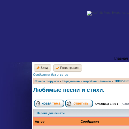
Главная
Вход
Регистрация
Сообщения без ответов
Список форумов
»
Виртуальный мир Исая Шейниса
»
ТВОРЧЕС
Любимые песни и стихи.
Страница
1
из
1
[ Соо
Версия для печати
Автор
Сообщение