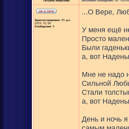
Татьяна Морозова
Заголовок сообщения:
Re: Любим
...О Вере, Лю
Зарегистрирован:
05 дек
2010, 01:38
Сообщения:
5
У меня ещё н
Просто мален
Были гаденьк
а, вот Надень
Мне не надо 
Сильной Любы
Стали толсты
а, вот Надень
День и ночь я
самым малень