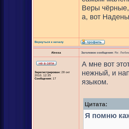
Веры чёрные,
а, вот Надень
Вернуться к началу
Alessa
Заголовок сообщения:
Re: Любим
А мне вот это
нежный, и на
Зарегистрирован:
28 окт
2010, 12:35
Сообщения:
17
языком.
Цитата:
Я помню каж