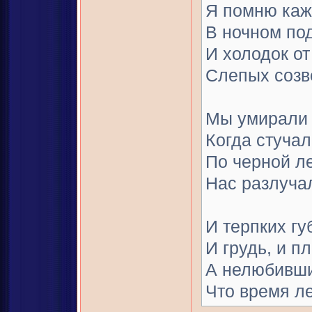
Я помню каж
В ночном по
И холодок от
Слепых созв
Мы умирали о
Когда стуча
По черной ле
Нас разлуча
И терпких гу
И грудь, и пл
А нелюбивши
Что время ле