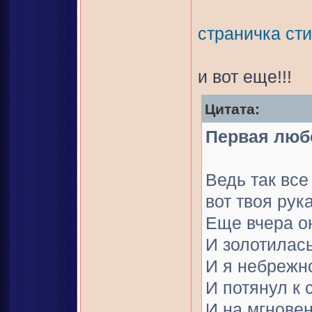
страничка ст
и вот еще!!!
Цитата:
Первая люб
Ведь так все
вот твоя рука
Еще вчера о
И золотилась
И я небрежно
И потянул к 
И на мгнове