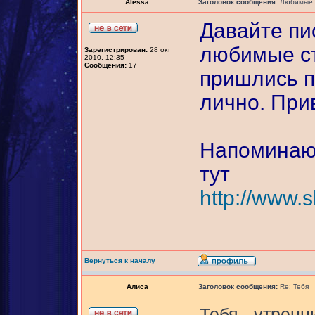
Alessa
Заголовок сообщения:
Любимые п
Давайте пи
любимые ст
Зарегистрирован:
28 окт
2010, 12:35
Сообщения:
17
пришлись п
лично. При
Напоминаю,
тут
http://www.s
Вернуться к началу
Алиса
Заголовок сообщения:
Re: Тебя
Тебя - утрен