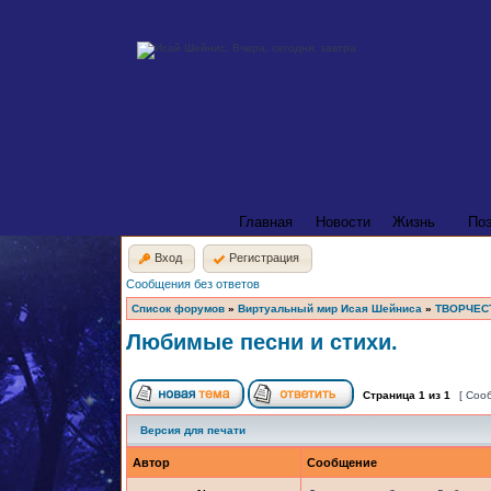
Главная
Новости
Жизнь
По
Вход
Регистрация
Сообщения без ответов
Список форумов
»
Виртуальный мир Исая Шейниса
»
ТВОРЧЕС
Любимые песни и стихи.
Страница
1
из
1
[ Соо
Версия для печати
Автор
Сообщение