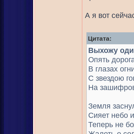
А я вот сейча
Цитата:
Выхожу один
Опять дорога
В глазах огни
С звездою го
На зашифров
Земля заснул
Сияет небо и
Теперь не бо
Жалеть о со