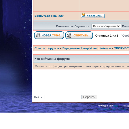
Вернуться к началу
Показать сообщения за:
Поле
Страница
1
из
1
[ Соо
Список форумов
»
Виртуальный мир Исая Шейниса
»
ТВОРЧЕС
Кто сейчас на форуме
Сейчас этот форум просматривают: нет зарегистрированных польз
Найти:
Powered by
phpBB
© 20
Русская поддержка ph