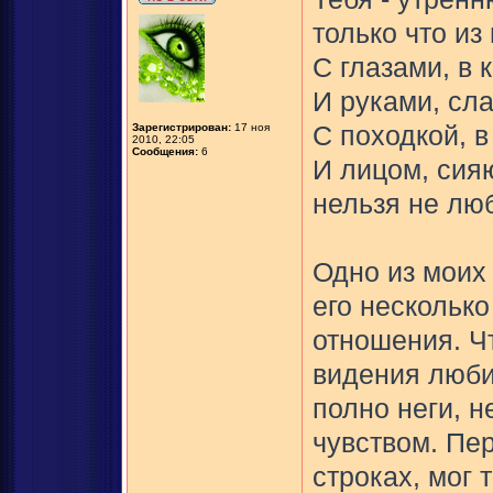
только что из
С глазами, в 
И руками, сл
Зарегистрирован:
17 ноя
С походкой, в
2010, 22:05
Сообщения:
6
И лицом, сия
нельзя не лю
Одно из моих
его несколько
отношения. Ч
видения люб
полно неги, 
чувством. Пер
строках, мог 