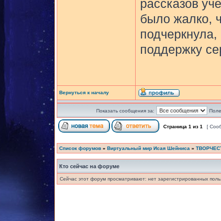
рассказов уче
было жалко, ч
подчеркнула, 
поддержку сер
Вернуться к началу
Показать сообщения за:
Поле
Страница
1
из
1
[ Соо
Список форумов
»
Виртуальный мир Исая Шейниса
»
ТВОРЧЕС
Кто сейчас на форуме
Сейчас этот форум просматривают: нет зарегистрированных польз