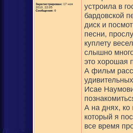
Зарегистрирован:
17 ноя
устроила в го
2010, 22:05
Сообщения:
6
бардовской п
диск и посмо
песни, прослу
куплету весе
слышно много
это хорошая п
А фильм расс
удивительных
Исае Наумови
познакомитьс
А на днях, ко
который я по
все время про