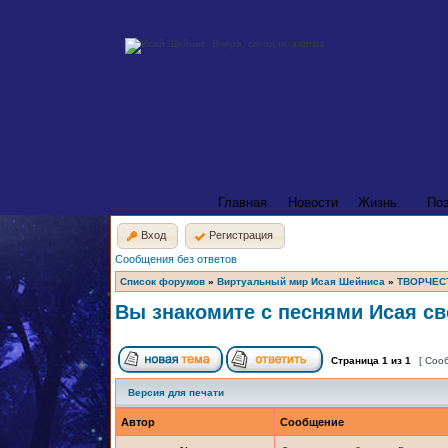
Главная
Новости
Жизнь
По
Вход
Регистрация
Сообщения без ответов
Список форумов
»
Виртуальный мир Исая Шейниса
»
ТВОРЧЕС
Вы знакомите с песнями Исая св
Страница
1
из
1
[ Соо
Версия для печати
Автор
Сообщение