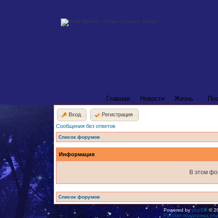
Главная
Новости
Жизнь
По
Вход
Регистрация
Сообщения без ответов
Список форумов
Информация
В этом фо
Список форумов
Powered by
phpBB
© 20
Русская поддержка ph