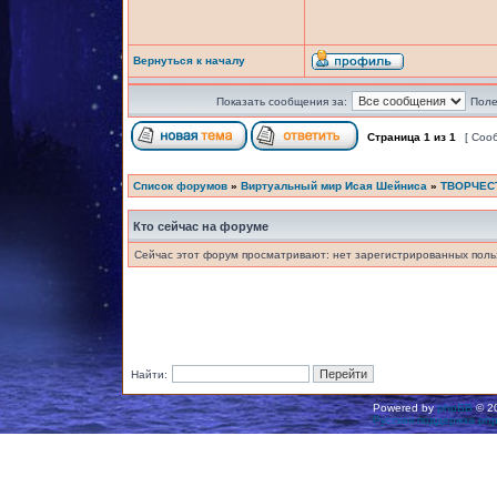
Вернуться к началу
Показать сообщения за:
Поле
Страница
1
из
1
[ Соо
Список форумов
»
Виртуальный мир Исая Шейниса
»
ТВОРЧЕС
Кто сейчас на форуме
Сейчас этот форум просматривают: нет зарегистрированных польз
Найти:
Powered by
phpBB
© 20
Русская поддержка ph