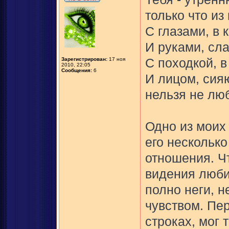
только что из
С глазами, в 
И руками, сл
Зарегистрирован:
17 ноя
С походкой, в
2010, 22:05
Сообщения:
6
И лицом, сия
нельзя не лю
Одно из моих
его несколько
отношения. Ч
видения люб
полно неги, 
чувством. Пер
строках, мог 