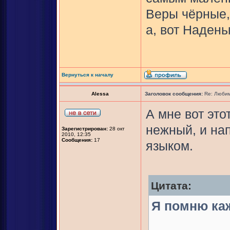
Веры чёрные,
а, вот Надень
Вернуться к началу
Alessa
Заголовок сообщения:
Re: Любим
А мне вот это
нежный, и на
Зарегистрирован:
28 окт
2010, 12:35
Сообщения:
17
языком.
Цитата:
Я помню каж