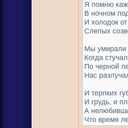
Я помню каж
В ночном по
И холодок от
Слепых созв
Мы умирали о
Когда стуча
По черной ле
Нас разлуча
И терпких гу
И грудь, и пл
А нелюбивши
Что время ле