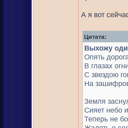
А я вот сейча
Цитата:
Выхожу один
Опять дорога
В глазах огни
С звездою го
На зашифров
Земля заснул
Сияет небо и
Теперь не бо
Жалеть о со