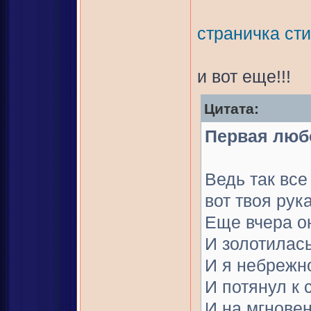
страничка ст
и вот еще!!!
Цитата:
Первая люб
Ведь так все
вот твоя рука
Еще вчера о
И золотилась
И я небрежно
И потянул к 
И на мгнове