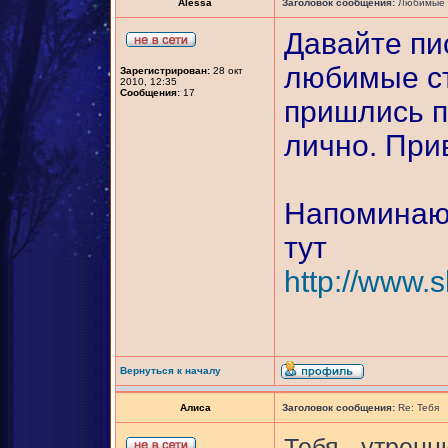
Alessa
Заголовок сообщения:
Любимые п
Давайте пи
любимые ст
Зарегистрирован:
28 окт
2010, 12:35
Сообщения:
17
пришлись п
лично. При
Напоминаю,
тут
http://www.s
Вернуться к началу
Алиса
Заголовок сообщения:
Re: Тебя
Тебя - утрен