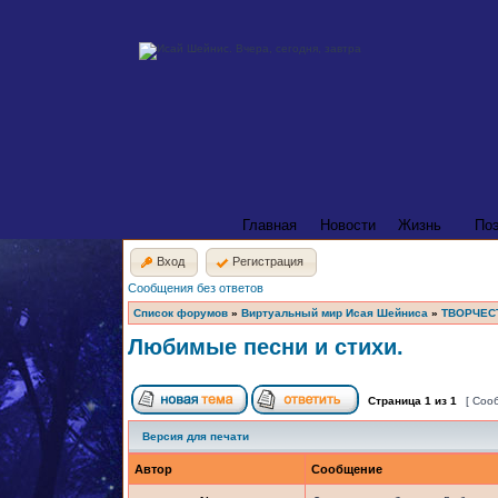
Главная
Новости
Жизнь
По
Вход
Регистрация
Сообщения без ответов
Список форумов
»
Виртуальный мир Исая Шейниса
»
ТВОРЧЕС
Любимые песни и стихи.
Страница
1
из
1
[ Соо
Версия для печати
Автор
Сообщение