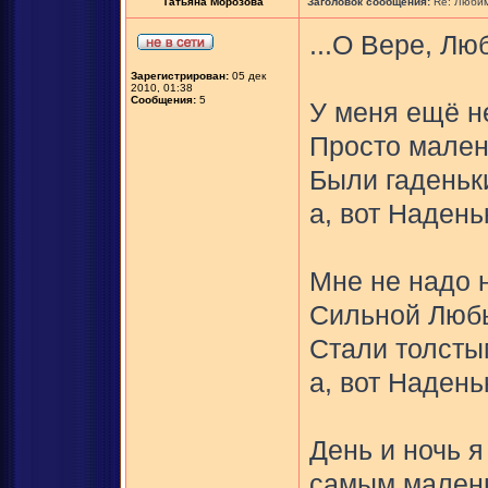
Татьяна Морозова
Заголовок сообщения:
Re: Любим
...О Вере, Лю
Зарегистрирован:
05 дек
2010, 01:38
Сообщения:
5
У меня ещё н
Просто мален
Были гаденьк
а, вот Надень
Мне не надо 
Сильной Любы
Стали толсты
а, вот Надень
День и ночь я
самым малень