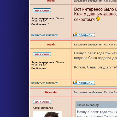
Юрий
Заголовок сообщения:
Как Вы по
Вот интеренсо было 
Кто-то давным-давно,
Зарегистрирован:
09 ноя
секретом?!
2010, 21:06
Сообщения:
3
Вернуться к началу
Юрий
Заголовок сообщения:
Re: Как В
Начну с себя: года три н
недавно Саша подарил дис
Зарегистрирован:
09 ноя
2010, 21:06
Кстати, Саша, откуда у т
Сообщения:
3
Вернуться к началу
Alexander
Заголовок сообщения:
Re: Как В
Юрий писал(а):
Администратор
Начну с себя: года три 
совсем недавно Саша по