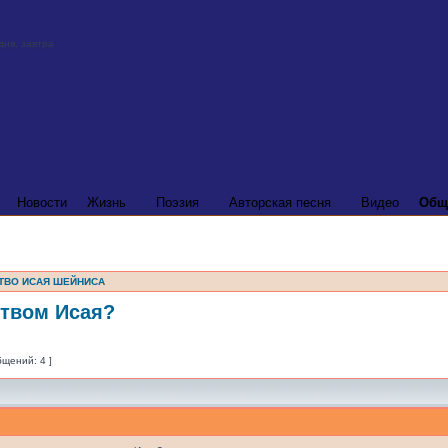
Новости
Жизнь
Поэзия
Авторская песня
Видео
Общ
ТВО ИСАЯ ШЕЙНИСА
ством Исая?
бщений: 4 ]