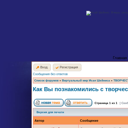
Главная
Вход
Регистрация
Сообщения без ответов
Список форумов
»
Виртуальный мир Исая Шейниса
»
ТВОРЧЕС
Как Вы познакомились с творче
Страница
1
из
1
[ Соо
Версия для печати
Автор
Сообщение