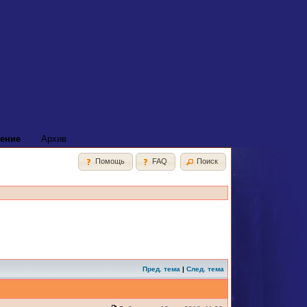
ение
Архив
Помощь
FAQ
Поиск
Пред. тема
|
След. тема