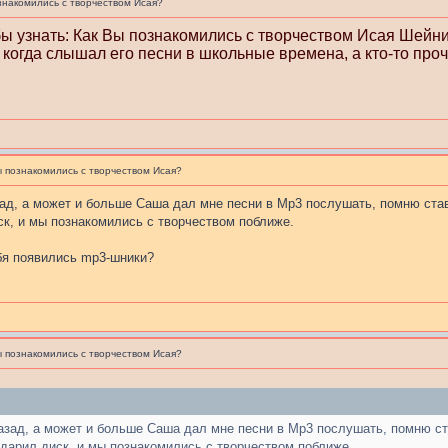
знакомились с творчеством Исая?
бы узнать: Как Вы познакомились с творчеством Исая Шейн
 когда слышал его песни в школьные времена, а кто-то проч
ы познакомились с творчеством Исая?
азад, а может и больше Саша дал мне песни в Mp3 послушать, помню ста
к, и мы познакомились с творчеством поближе.
ебя появились mp3-шники?
ы познакомились с творчеством Исая?
назад, а может и больше Саша дал мне песни в Mp3 послушать, помню ст
дарил диск, и мы познакомились с творчеством поближе.