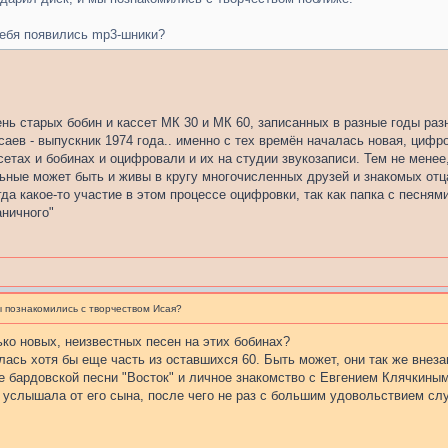
тебя появились mp3-шники?
нь старых бобин и кассет МК 30 и МК 60, записанных в разные годы ра
саев - выпускник 1974 года.. именно с тех времён началась новая, циф
етах и бобинах и оцифровали и их на студии звукозаписи. Тем не менее, 
льные может быть и живы в кругу многочисленных друзей и знакомых отц
гда какое-то участие в этом процессе оцифровки, так как папка с песня
аничного"
ы познакомились с творчеством Исая?
ько новых, неизвестных песен на этих бобинах?
ась хотя бы еще часть из оставшихся 60. Быть может, они так же внеза
 бардовской песни "Восток" и личное знакомство с Евгением Клячкиным
услышала от его сына, после чего не раз с большим удовольствием слу