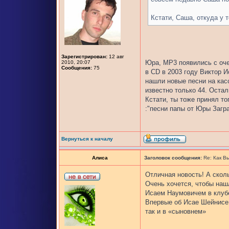
Кстати, Саша, откуда у 
Зарегистрирован:
12 авг
Юра, MP3 появились с оче
2010, 20:07
Сообщения:
75
в CD в 2003 году Виктор И
нашли новые песни на касс
известно только 44. Оста
Кстати, ты тоже принял то
:"песни папы от Юры Загр
Вернуться к началу
Алиса
Заголовок сообщения:
Re: Как В
Отличная новость! А скол
Очень хочется, чтобы нашл
Исаем Наумовичем в клубе
Впервые об Исае Шейнисе 
так и в «сыновнем»