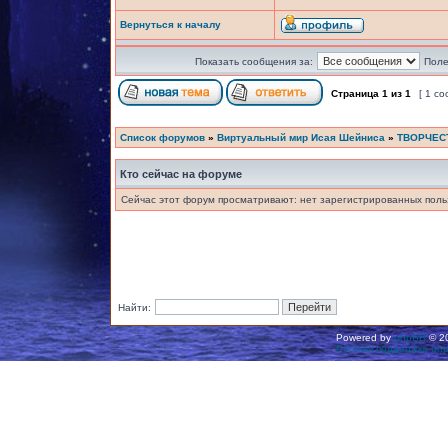
Вернуться к началу
Показать сообщения за:
Поле
Страница
1
из
1
[ 1 с
Список форумов
»
Виртуальный мир Исая Шейниса
»
ТВОРЧЕС
Кто сейчас на форуме
Сейчас этот форум просматривают: нет зарегистрированных польз
Найти:
Powered by
phpBB
© 20
Русская поддержка ph