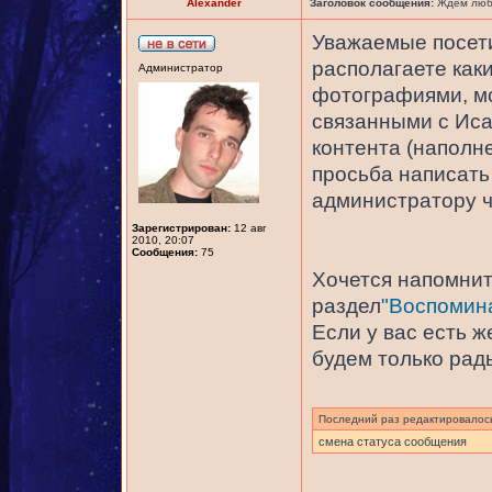
Alexander
Заголовок сообщения:
Ждем любы
Уважаемые посети
располагаете как
Администратор
фотографиями, мо
связанными с Иса
контента (наполне
просьба написать 
администратору 
Зарегистрирован:
12 авг
2010, 20:07
Сообщения:
75
Хочется напомнить
раздел
"Воспомина
Если у вас есть 
будем только рад
Последний раз редактировало
смена статуса сообщения