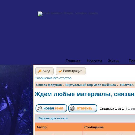
Главная
Новости
Жизнь
По
Вход
Регистрация
Сообщения без ответов
Список форумов
»
Виртуальный мир Исая Шейниса
»
ТВОРЧЕС
Ждем любые материалы, связан
Страница
1
из
1
[ 1 с
Версия для печати
Автор
Сообщение