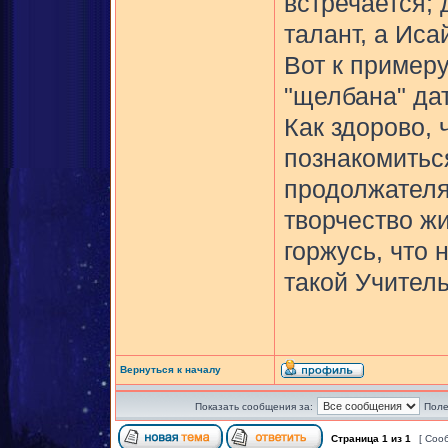
встречается; 
талант, а Иса
Вот к примеру
"щелбана" дат
Как здорово, 
познакомиться
продолжателям
творчество жи
горжусь, что
такой Учитель
Вернуться к началу
Показать сообщения за:
Поле
Страница
1
из
1
[ Соо