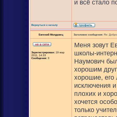
и всё стало п
Вернуться к началу
Евгений Молдавец
Заголовок сообщения:
Re: Добро
Меня зовут Е
школы-интерн
Зарегистрирован:
19 мар
2011, 14:33
Сообщения:
3
Наумович был
хорошим друг
хорошие, его
исключения и
плохих и хор
хочется особо
только учител