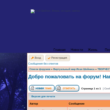
Главная
Новости
Жизнь
По
Вход
Регистрация
Сообщения без ответов
Список форумов
»
Виртуальный мир Исая Шейниса
»
ТВОРЧЕС
Добро пожаловать на форум! Нап
Страница
1
из
1
[ Соо
Версия для печати
Автор
Сообщение