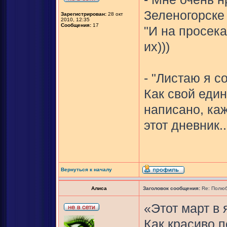
Зеленогорске
Зарегистрирован:
28 окт
2010, 12:35
Сообщения:
17
"И на просека
их)))
- "Листаю я с
Как свой един
написано, ка
этот дневник..
Вернуться к началу
Алиса
Заголовок сообщения:
Re: Полюб
«Этот март в 
Как красиво п