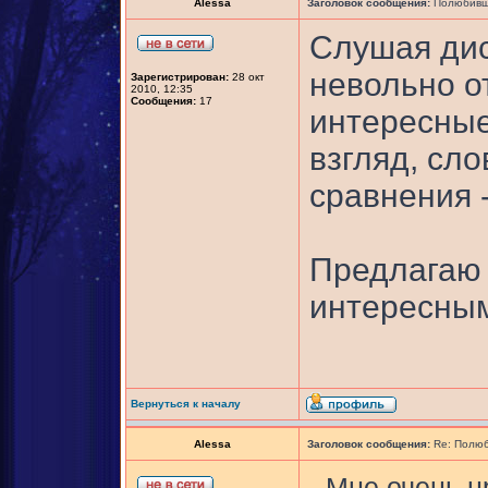
Alessa
Заголовок сообщения:
Полюбивши
Слушая диск
невольно о
Зарегистрирован:
28 окт
2010, 12:35
Сообщения:
17
интересные
взгляд, сло
сравнения 
Предлагаю 
интересны
Вернуться к началу
Alessa
Заголовок сообщения:
Re: Полюб
- Мне очень н