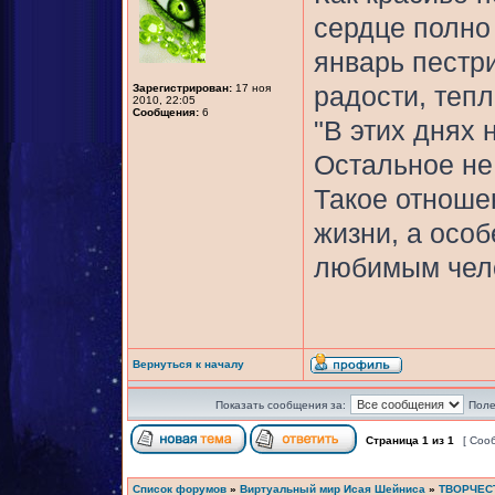
сердце полно 
январь пестр
Зарегистрирован:
17 ноя
радости, тепл
2010, 22:05
Сообщения:
6
"В этих днях 
Остальное не 
Такое отноше
жизни, а осо
любимым чело
Вернуться к началу
Показать сообщения за:
Поле
Страница
1
из
1
[ Соо
Список форумов
»
Виртуальный мир Исая Шейниса
»
ТВОРЧЕС