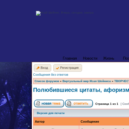
Главная
Новости
Жизнь
По
Вход
Регистрация
Сообщения без ответов
Список форумов
»
Виртуальный мир Исая Шейниса
»
ТВОРЧЕС
Полюбившиеся цитаты, афориз
Страница
1
из
1
[ Соо
Версия для печати
Автор
Сообщение