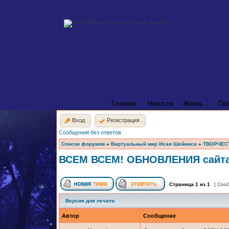
Главная
Новости
Жизнь
По
Вход
Регистрация
Сообщения без ответов
Список форумов
»
Виртуальный мир Исая Шейниса
»
ТВОРЧЕС
ВСЕМ ВСЕМ! ОБНОВЛЕНИЯ сайта 
Страница
1
из
1
[ Соо
Версия для печати
Автор
Сообщение