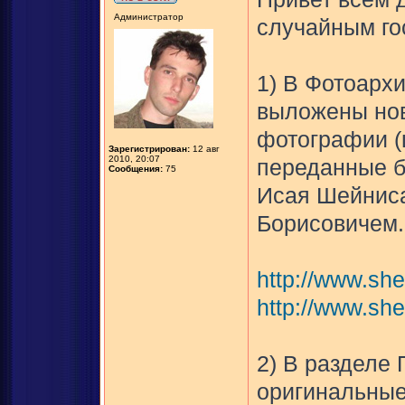
Администратор
случайным го
1) В Фотоарх
выложены нов
фотографии (ц
Зарегистрирован:
12 авг
2010, 20:07
переданные б
Сообщения:
75
Исая Шейниса
Борисовичем.
http://www.she
http://www.she
2) В разделе
оригинальные