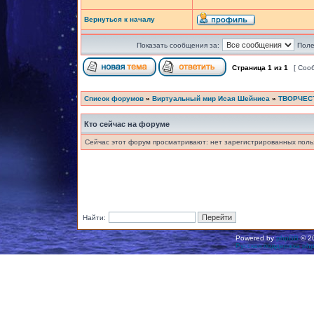
Вернуться к началу
Показать сообщения за:
Поле
Страница
1
из
1
[ Соо
Список форумов
»
Виртуальный мир Исая Шейниса
»
ТВОРЧЕС
Кто сейчас на форуме
Сейчас этот форум просматривают: нет зарегистрированных польз
Найти:
Powered by
phpBB
© 20
Русская поддержка ph