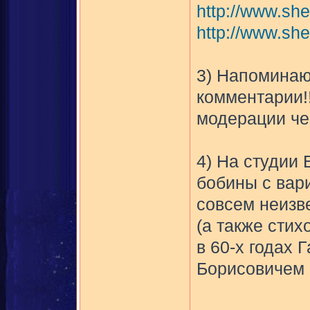
http://www.sh
http://www.she
3) Напоминаю
комментарии!!
модерации чер
4) На студии
бобины с вар
совсем неизв
(а также стих
в 60-х годах
Борисовичем 