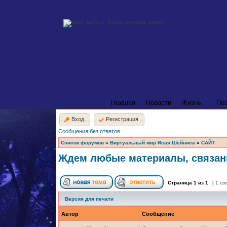
Главная
Новости
Жизнь
По
Вход
Регистрация
Сообщения без ответов
Список форумов
»
Виртуальный мир Исая Шейниса
»
САЙТ
Ждем любые материалы, связан
Страница
1
из
1
[ 1 с
Версия для печати
Автор
Сообщение