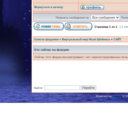
Вернуться к началу
Показать сообщения за:
Поле
Страница
1
из
1
[ 1 с
Список форумов
»
Виртуальный мир Исая Шейниса
»
САЙТ
Кто сейчас на форуме
Сейчас этот форум просматривают: нет зарегистрированных польз
Найти:
Powered by
phpBB
© 20
Русская поддержка ph