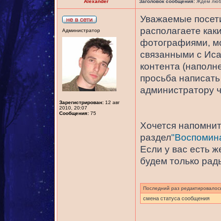
Alexander
Заголовок сообщения:
Ждем любы
Уважаемые посети
располагаете как
Администратор
фотографиями, мо
связанными с Иса
контента (наполне
просьба написать 
администратору 
Зарегистрирован:
12 авг
2010, 20:07
Сообщения:
75
Хочется напомнить
раздел
"Воспомина
Если у вас есть 
будем только рад
Последний раз редактировало
смена статуса сообщения