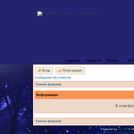
Главная
Новости
Жизнь
По
Вход
Регистрация
Сообщения без ответов
Список форумов
Информация
В этом фо
Список форумов
Powered by
phpBB
© 20
Русская поддержка ph