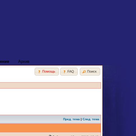
ение
Архив
Помощь
FAQ
Поиск
Пред. тема
|
След. тема