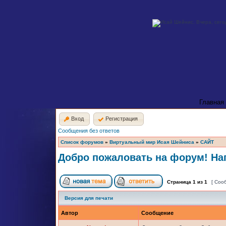
Главная
Вход
Регистрация
Сообщения без ответов
Список форумов
»
Виртуальный мир Исая Шейниса
»
САЙТ
Добро пожаловать на форум! Нап
Страница
1
из
1
[ Соо
Версия для печати
Автор
Сообщение