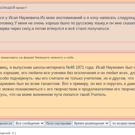
 БОЛЬШОЙ привет!
ся у Исая Наумовича.Из моих воспоминаний о я хочу написать следующ
ловеку.У меня не очень хорошо было по русскому языку,и он мне сказал 
перва через силу,а потом втянулся и всё стало получаться.
 пожаловать на форум! Напишите немного о себе.
вец, я выпускник школы-интерната №48 1971 года. Исай Наумович был 
о хорошие, его любили все ученики без исключения и он любил всех, дл
собо подчеркнуть- мы его считали не только учителем, но и другом, что
аумович был во всем талантлив. Вот к примеру, он мог и поругать и даже
с можно познакомиться с его творчеством и продолжателями его творческ
жусь, что на моем жизненном пути попался такой Учитель.
ения за:
Поле сортировки
бщений: 4 ]