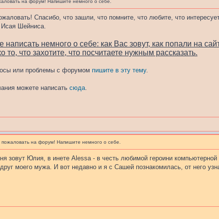
аловать на форум! Напишите немного о себе.
жаловать! Спасибо, что зашли, что помните, что любите, что интересуе
 Исая Шейниса.
 написать немного о себе: как Вас зовут, как попали на сайт
о то, что захотите, что посчитаете нужным рассказать.
просы или проблемы с форумом
пишите в эту тему
.
чания можете написать
сюда
.
 пожаловать на форум! Напишите немного о себе.
еня зовут Юлия, в инете Alessa - в честь любимой героини компьютерной 
друг моего мужа. И вот недавно и я с Сашей познакомилась, от него узна