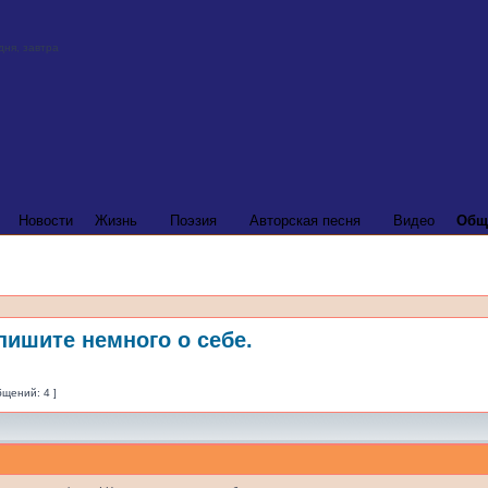
Новости
Жизнь
Поэзия
Авторская песня
Видео
Общ
ишите немного о себе.
бщений: 4 ]