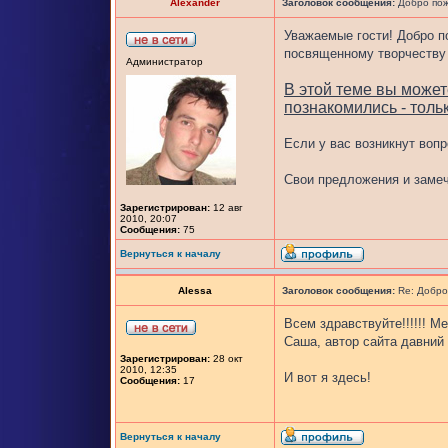
Alexander
Заголовок сообщения:
Добро пож
Уважаемые гости! Добро по
посвященному творчеству
Администратор
В этой теме вы можете
познакомились - тольк
Если у вас возникнут во
Свои предложения и заме
Зарегистрирован:
12 авг
2010, 20:07
Сообщения:
75
Вернуться к началу
Alessa
Заголовок сообщения:
Re: Добро
Всем здравствуйте!!!!!! М
Саша, автор сайта давний 
Зарегистрирован:
28 окт
2010, 12:35
И вот я здесь!
Сообщения:
17
Вернуться к началу