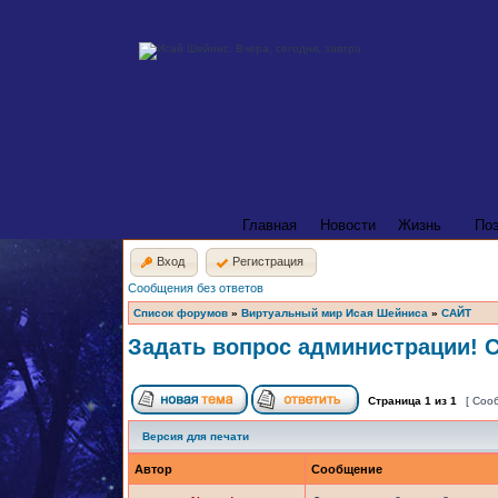
Главная
Новости
Жизнь
По
Вход
Регистрация
Сообщения без ответов
Список форумов
»
Виртуальный мир Исая Шейниса
»
САЙТ
Задать вопрос администрации! 
Страница
1
из
1
[ Соо
Версия для печати
Автор
Сообщение