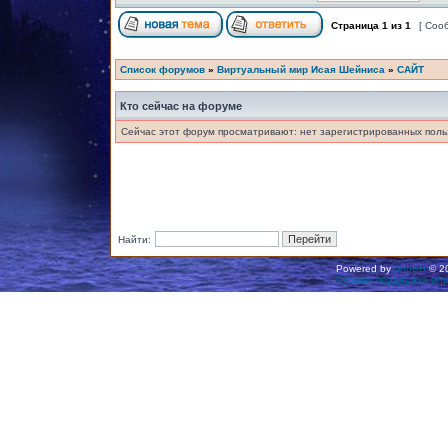
Страница
1
из
1
[ Соо
Список форумов
»
Виртуальный мир Исая Шейниса
»
САЙТ
Кто сейчас на форуме
Сейчас этот форум просматривают: нет зарегистрированных польз
Найти:
Powered by
phpBB
© 20
Русская поддержка ph