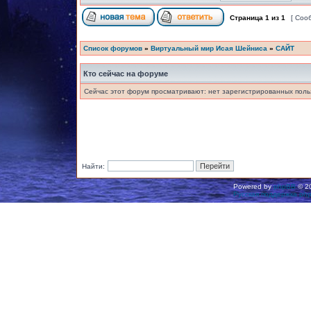
Страница
1
из
1
[ Соо
Список форумов
»
Виртуальный мир Исая Шейниса
»
САЙТ
Кто сейчас на форуме
Сейчас этот форум просматривают: нет зарегистрированных польз
Найти:
Powered by
phpBB
© 20
Русская поддержка ph