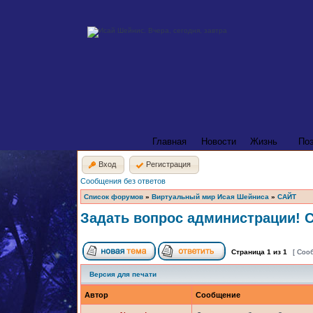
Главная
Новости
Жизнь
По
Вход
Регистрация
Сообщения без ответов
Список форумов
»
Виртуальный мир Исая Шейниса
»
САЙТ
Задать вопрос администрации! 
Страница
1
из
1
[ Соо
Версия для печати
Автор
Сообщение