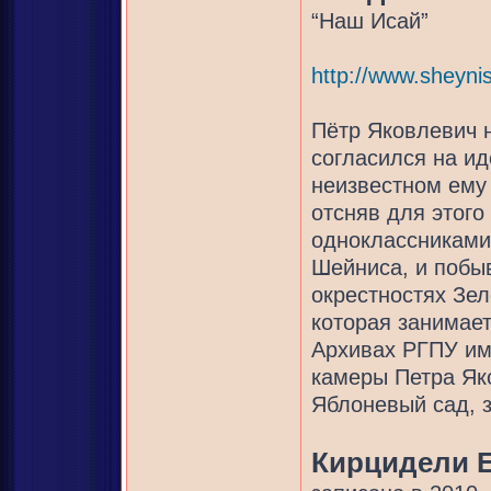
“Наш Исай”
http://www.sheynis
Пётр Яковлевич н
согласился на и
неизвестном ему 
отсняв для этого
одноклассниками
Шейниса, и побыв
окрестностях Зел
которая занимае
Архивах РГПУ им 
камеры Петра Як
Яблоневый сад, з
Кирцидели 