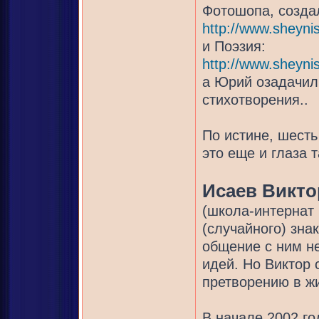
Фотошопа, созда
http://www.sheyni
и Поэзия:
http://www.sheynis
а Юрий озадачил
стихотворения..
По истине, шесть
это еще и глаза 
Исаев Викто
(школа-интернат 
(случайного) зна
общение с ним н
идей. Но Виктор 
претворению в жи
В начале 2002 г