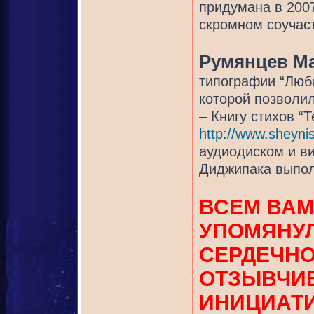
придумана в 200
скромном соучаст
Румянцев М
типографии “Люб
которой позволил
– Книгу стихов “Т
http://www.sheynis
аудиодиском и в
Диджипака выпол
ВСЕМ ВАМ
УПОМЯНУЛ
СЕРДЕЧНО
ОТЗЫВЧИВ
ИНИЦИАТ