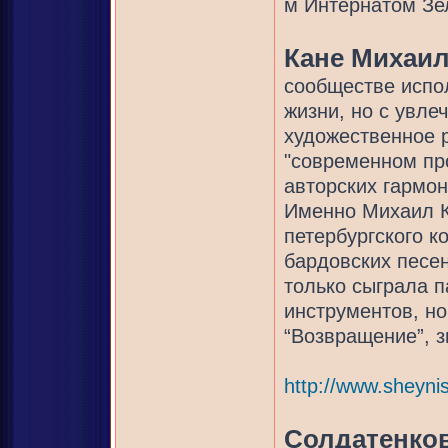
м Интернатом Зе
Кане Михаи
сообществе испол
жизни, но с увле
художественное р
"современном пр
авторских гармон
Именно Михаил К
петербургского к
бардовских песен
только сыграла 
инструментов, но
“Возвращение”, з
http://www.sheyni
Солдатенко