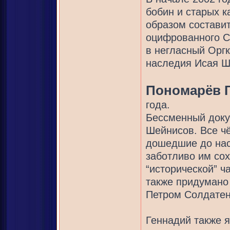
бобин и старых к
образом состави
оцифрованного CD
в негласный Оргк
наследия Исая Ш
Пономарёв 
года.
Бессменный доку
Шейнисов. Все ч
дошедшие до нас,
заботливо им сох
“исторической” ч
также придумано
Петром Солдатен
Геннадий также я