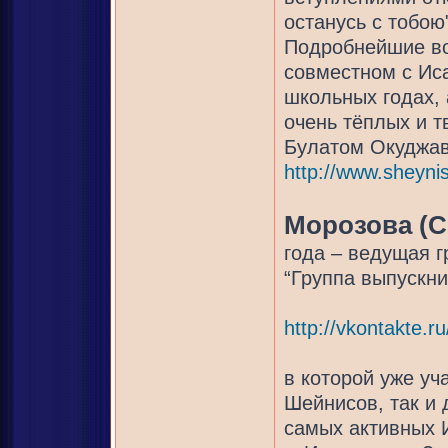
останусь с тобою
Подробнейшие в
совместном с Иса
школьных годах, 
очень тёплых и т
Булатом Окуджав
http://www.sheynis
Морозова (С
года – ведущая г
“Группа выпускни
http://vkontakte.r
в которой уже уч
Шейнисов, так и 
самых активных И