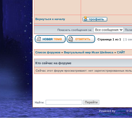
Вернуться к началу
Показать сообщения за:
Поле
Страница
1
из
1
[ 1 с
Список форумов
»
Виртуальный мир Исая Шейниса
»
САЙТ
Кто сейчас на форуме
Сейчас этот форум просматривают: нет зарегистрированных польз
Найти:
Powered by
phpBB
© 20
Русская поддержка ph