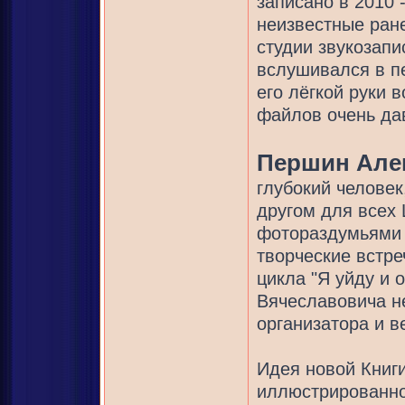
записано в 2010 
неизвестные ране
студии звукозапи
вслушивался в пе
его лёгкой руки 
файлов очень дав
Першин Але
глубокий человек
другом для всех 
фотораздумьями о
творческие встре
цикла "Я уйду и 
Вячеславовича н
организатора и в
Идея новой Книги
иллюстрированно