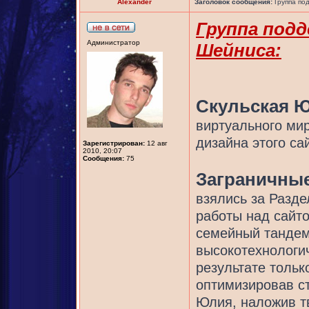
Alexander
Заголовок сообщения:
Группа по
Группа под
Администратор
Шейниса:
Скульская 
виртуального ми
дизайна этого са
Зарегистрирован:
12 авг
2010, 20:07
Сообщения:
75
Заграничны
взялись за Разд
работы над сайт
семейный тандем
высокотехнологич
результате тольк
оптимизировав с
Юлия, наложив т