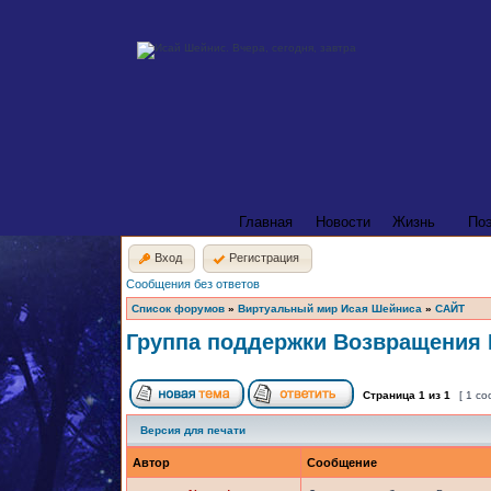
Главная
Новости
Жизнь
По
Вход
Регистрация
Сообщения без ответов
Список форумов
»
Виртуальный мир Исая Шейниса
»
САЙТ
Группа поддержки Возвращения
Страница
1
из
1
[ 1 с
Версия для печати
Автор
Сообщение