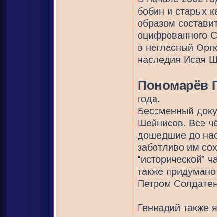
бобин и старых к
образом состави
оцифрованного CD
в негласный Оргк
наследия Исая Ш
Пономарёв 
года.
Бессменный доку
Шейнисов. Все ч
дошедшие до нас,
заботливо им сох
“исторической” ч
также придумано
Петром Солдатен
Геннадий также я