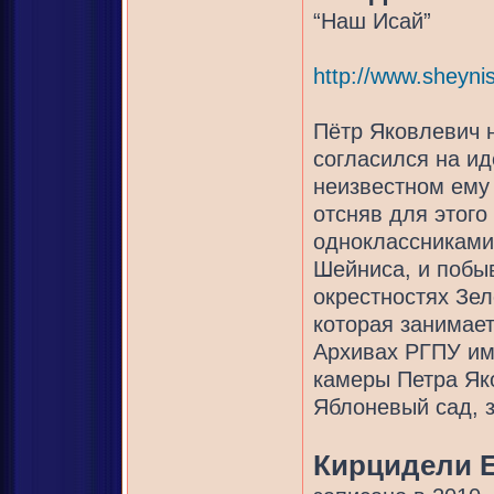
“Наш Исай”
http://www.sheynis
Пётр Яковлевич н
согласился на и
неизвестном ему 
отсняв для этого
одноклассниками
Шейниса, и побыв
окрестностях Зел
которая занимае
Архивах РГПУ им 
камеры Петра Як
Яблоневый сад, з
Кирцидели 