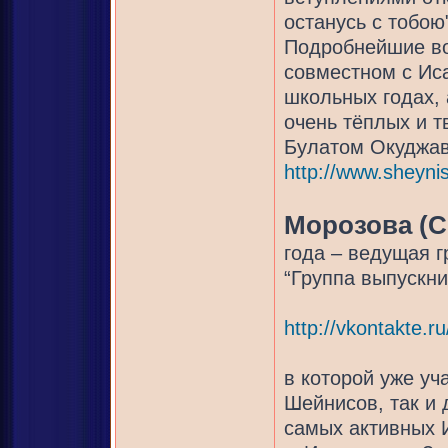
останусь с тобою
Подробнейшие в
совместном с Иса
школьных годах, 
очень тёплых и т
Булатом Окуджав
http://www.sheynis
Морозова (С
года – ведущая г
“Группа выпускни
http://vkontakte.r
в которой уже уч
Шейнисов, так и 
самых активных И