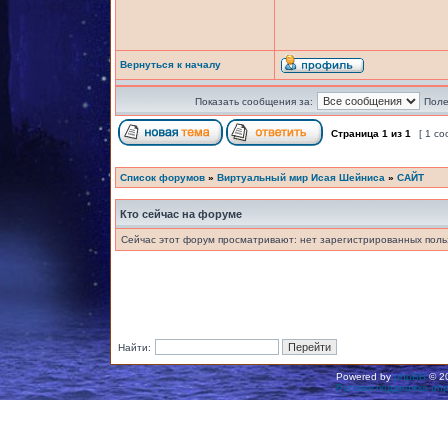
Вернуться к началу
Показать сообщения за:
Поле
Страница
1
из
1
[ 1 с
Список форумов
»
Виртуальный мир Исая Шейниса
»
САЙТ
Кто сейчас на форуме
Сейчас этот форум просматривают: нет зарегистрированных польз
Найти:
Powered by
phpBB
© 20
Русская поддержка ph