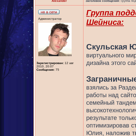
Alexander
Заголовок сообщения:
Группа по
Группа под
Администратор
Шейниса:
Скульская 
виртуального ми
дизайна этого са
Зарегистрирован:
12 авг
2010, 20:07
Сообщения:
75
Заграничны
взялись за Разд
работы над сайт
семейный тандем
высокотехнологич
результате тольк
оптимизировав с
Юлия, наложив т