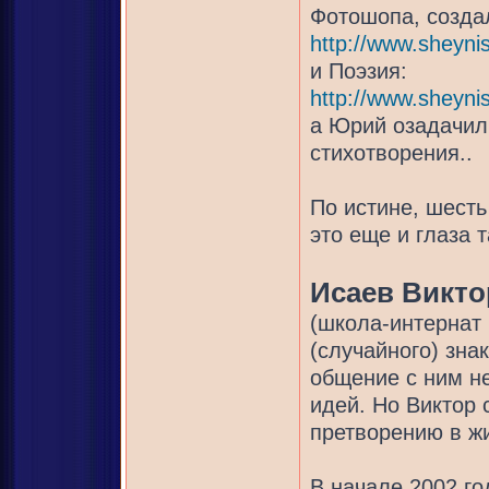
Фотошопа, созда
http://www.sheyni
и Поэзия:
http://www.sheynis
а Юрий озадачил
стихотворения..
По истине, шесть
это еще и глаза 
Исаев Викто
(школа-интернат 
(случайного) зна
общение с ним н
идей. Но Виктор 
претворению в жи
В начале 2002 г