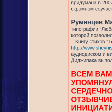
придумана в 200
скромном соучаст
Румянцев М
типографии “Люб
которой позволил
– Книгу стихов “Т
http://www.sheynis
аудиодиском и в
Диджипака выпол
ВСЕМ ВАМ
УПОМЯНУЛ
СЕРДЕЧНО
ОТЗЫВЧИВ
ИНИЦИАТ