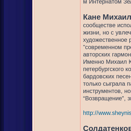
м Интернатом Зе
Кане Михаи
сообществе испол
жизни, но с увле
художественное р
"современном пр
авторских гармон
Именно Михаил К
петербургского к
бардовских песен
только сыграла 
инструментов, но
“Возвращение”, з
http://www.sheyni
Солдатенко