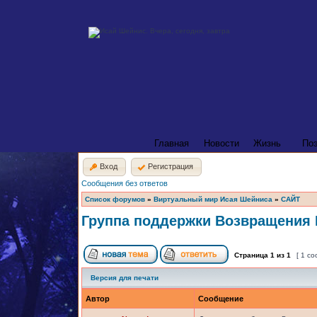
Главная
Новости
Жизнь
По
Вход
Регистрация
Сообщения без ответов
Список форумов
»
Виртуальный мир Исая Шейниса
»
САЙТ
Группа поддержки Возвращения
Страница
1
из
1
[ 1 с
Версия для печати
Автор
Сообщение