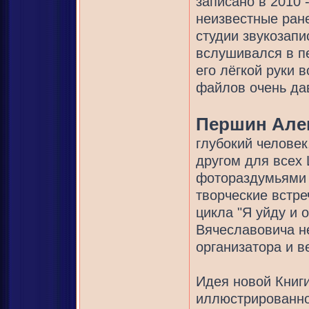
записано в 2010 
неизвестные ране
студии звукозапи
вслушивался в пе
его лёгкой руки 
файлов очень дав
Першин Але
глубокий человек
другом для всех 
фотораздумьями о
творческие встре
цикла "Я уйду и 
Вячеславовича н
организатора и в
Идея новой Книги
иллюстрированно