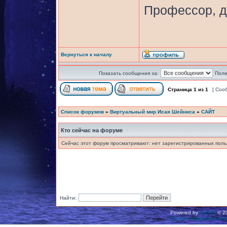
Профессор, д
Вернуться к началу
Показать сообщения за:
Поле
Страница
1
из
1
[ Соо
Список форумов
»
Виртуальный мир Исая Шейниса
»
САЙТ
Кто сейчас на форуме
Сейчас этот форум просматривают: нет зарегистрированных польз
Найти:
Powered by
phpBB
© 20
Русская поддержка ph