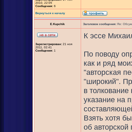
2010, 22:05
Сообщения:
6
Вернуться к началу
E.Kupchik
Заголовок сообщения:
Re: Обсуж
К эссе Михаи
Зарегистрирован:
21 ноя
2011, 02:41
Сообщения:
1
По поводу оп
как и ряд мои
"авторская пе
"широкий". П
в толкование
указание на 
составляющей
Взять хотя бы
об авторской 