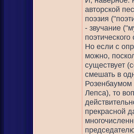
И, наверное.
авторской пе
поэзия ("поэт
- звучание (
поэтического с
Но если с оп
можно, поско
существует (
смешать в од
Розенбаумом 
Лепса), то во
действительн
прекрасной д
многочисленн
председателю