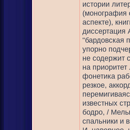
истории лите
(монография 
аспекте), кни
диссертация 
"бардовская п
упорно подчер
не содержит 
на приоритет 
фонетика рабо
резкое, аккор
перемигиваясь
известных ст
бодро, / Мель
спальники и в