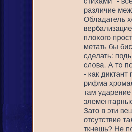
стихами" - вс
различие меж
Обладатель хо
вербализацие
плохого прост
метать бы бис
сделать: под
слова. А то 
- как диктант
рифма хромае
там ударение 
элементарные 
Зато в эти ве
отсутствие та
ткнешь? Не по