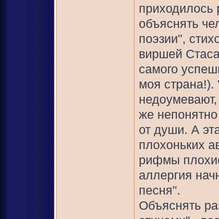
приходилось 
объяснять чел
поэзии", сти
виршей Стаса
самого успеш
моя страна!).
недоумевают, 
же непонятно 
от души. А эт
плохоньких ав
рифмы плохие,
аллергия нач
песня".
Объяснять ра