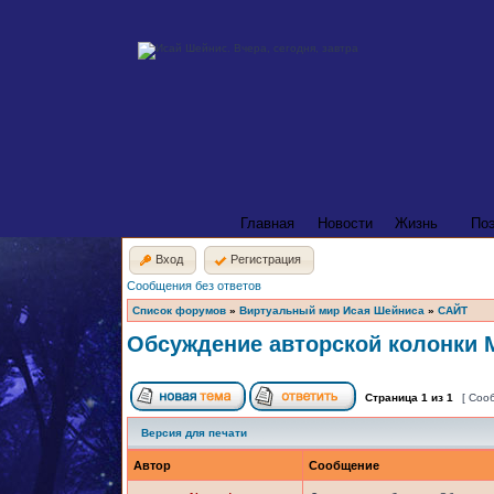
Главная
Новости
Жизнь
По
Вход
Регистрация
Сообщения без ответов
Список форумов
»
Виртуальный мир Исая Шейниса
»
САЙТ
Обсуждение авторской колонки 
Страница
1
из
1
[ Соо
Версия для печати
Автор
Сообщение