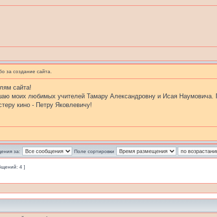
бо за создание сайта.
лям сайта!
ушаю моих любимых учителей Тамару Александровну и Исая Наумовича. 
теру кино - Петру Яковлевичу!
ения за:
Поле сортировки
бщений: 4 ]