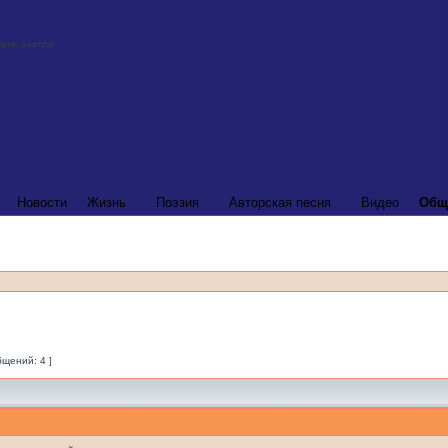
Новости
Жизнь
Поэзия
Авторская песня
Видео
Общ
бщений: 4 ]