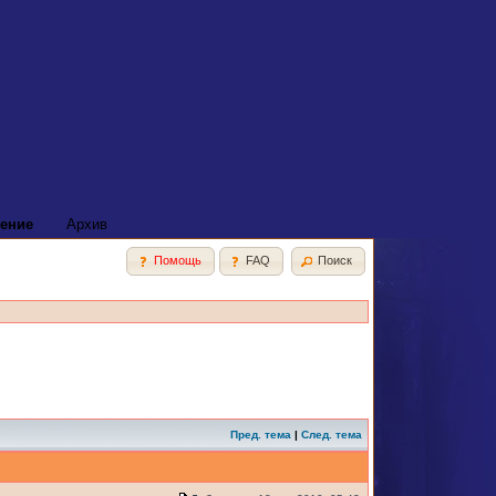
ение
Архив
Помощь
FAQ
Поиск
Пред. тема
|
След. тема