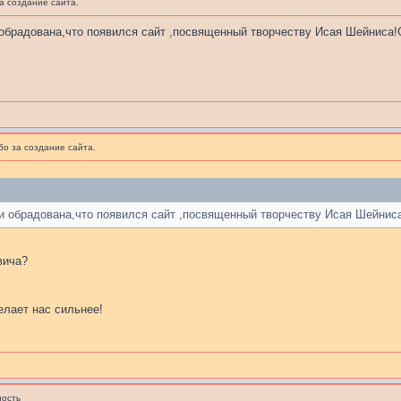
а создание сайта.
 обрадована,что появился сайт ,посвященный творчеству Исая Шейнис
бо за создание сайта.
и обрадована,что появился сайт ,посвященный творчеству Исая Шейни
вича?
делает нас сильнее!
ость