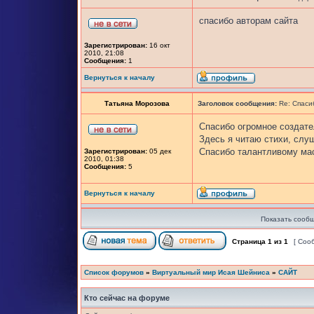
спасибо авторам сайта
Зарегистрирован:
16 окт
2010, 21:08
Сообщения:
1
Вернуться к началу
Татьяна Морозова
Заголовок сообщения:
Re: Спаси
Спасибо огромное создате
Здесь я читаю стихи, сл
Спасибо талантливому мас
Зарегистрирован:
05 дек
2010, 01:38
Сообщения:
5
Вернуться к началу
Показать сообщ
Страница
1
из
1
[ Соо
Список форумов
»
Виртуальный мир Исая Шейниса
»
САЙТ
Кто сейчас на форуме