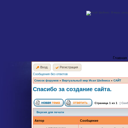
Главная
Вход
Регистрация
Сообщения без ответов
Список форумов
»
Виртуальный мир Исая Шейниса
»
САЙТ
Спасибо за создание сайта.
Страница
1
из
1
[ Соо
Версия для печати
Автор
Сообщение