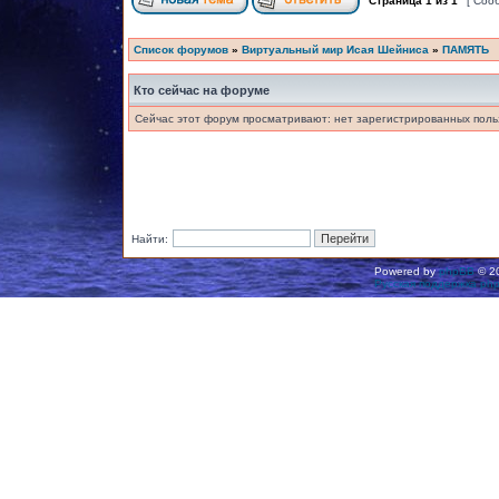
Страница
1
из
1
[ Соо
Список форумов
»
Виртуальный мир Исая Шейниса
»
ПАМЯТЬ
Кто сейчас на форуме
Сейчас этот форум просматривают: нет зарегистрированных польз
Найти:
Powered by
phpBB
© 20
Русская поддержка ph