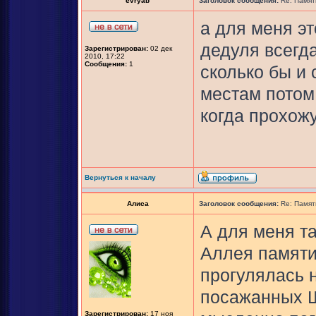
evryab
Заголовок сообщения:
Re: Памят
а для меня эт
дедуля всегда
Зарегистрирован:
02 дек
2010, 17:22
Сообщения:
1
сколько бы и 
местам потом,
когда прохожу
Вернуться к началу
Алиса
Заголовок сообщения:
Re: Памят
А для меня т
Аллея памяти
прогулялась 
посажанных Ш
Зарегистрирован:
17 ноя