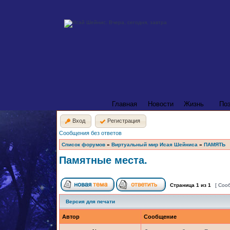
Главная
Новости
Жизнь
По
Вход
Регистрация
Сообщения без ответов
Список форумов
»
Виртуальный мир Исая Шейниса
»
ПАМЯТЬ
Памятные места.
Страница
1
из
1
[ Соо
Версия для печати
Автор
Сообщение