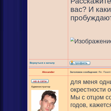
Расскажите
вас? И как
пробуждаю
Вернуться к началу
Alexander
Заголовок сообщения:
Re: Памят
для меня одн
Администратор
окрестности о
Мы с отцом с
годов, кажется