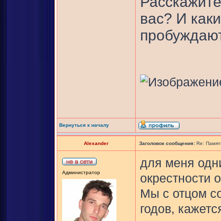
Расскажите
вас? И как
пробуждаю
Вернуться к началу
Alexander
Заголовок сообщения:
Re: Памят
для меня одн
Администратор
окрестности о
Мы с отцом с
годов, кажется