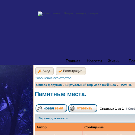
Главная
Новости
Жизнь
По
Вход
Регистрация
Сообщения без ответов
Список форумов
»
Виртуальный мир Исая Шейниса
»
ПАМЯТЬ
Памятные места.
Страница
1
из
1
[ Соо
Версия для печати
Автор
Сообщение