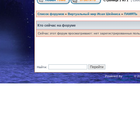
Страница
1
из
1
[ Соо
Список форумов
»
Виртуальный мир Исая Шейниса
»
ПАМЯТЬ
Кто сейчас на форуме
Сейчас этот форум просматривают: нет зарегистрированных польз
Найти:
Powered by
phpBB
© 20
Русская поддержка ph