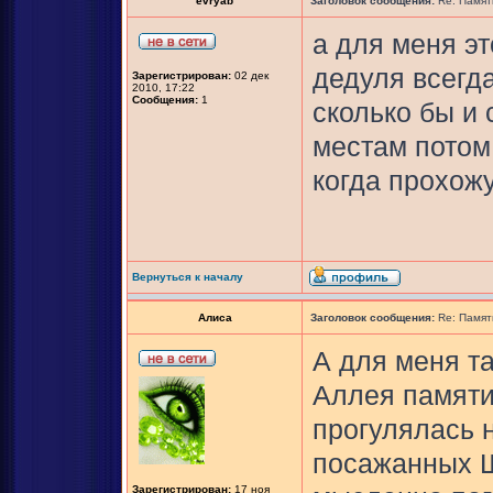
evryab
Заголовок сообщения:
Re: Памят
а для меня эт
дедуля всегда
Зарегистрирован:
02 дек
2010, 17:22
Сообщения:
1
сколько бы и 
местам потом,
когда прохожу
Вернуться к началу
Алиса
Заголовок сообщения:
Re: Памят
А для меня т
Аллея памяти
прогулялась 
посажанных Ш
Зарегистрирован:
17 ноя