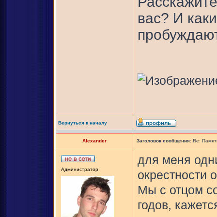
Расскажите
вас? И как
пробуждаю
Вернуться к началу
Alexander
Заголовок сообщения:
Re: Памят
для меня одн
Администратор
окрестности о
Мы с отцом с
годов, кажется