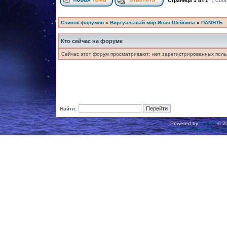
Страница
1
из
1
[ Соо
Список форумов
»
Виртуальный мир Исая Шейниса
»
ПАМЯТЬ
Кто сейчас на форуме
Сейчас этот форум просматривают: нет зарегистрированных польз
Найти:
Powered by
phpBB
© 20
Русская поддержка ph