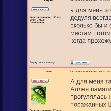
evryab
Заголовок сообщения:
Re: Памят
а для меня эт
дедуля всегда
Зарегистрирован:
02 дек
2010, 17:22
Сообщения:
1
сколько бы и 
местам потом,
когда прохожу
Вернуться к началу
Алиса
Заголовок сообщения:
Re: Памят
А для меня т
Аллея памяти
прогулялась 
посажанных Ш
Зарегистрирован:
17 ноя