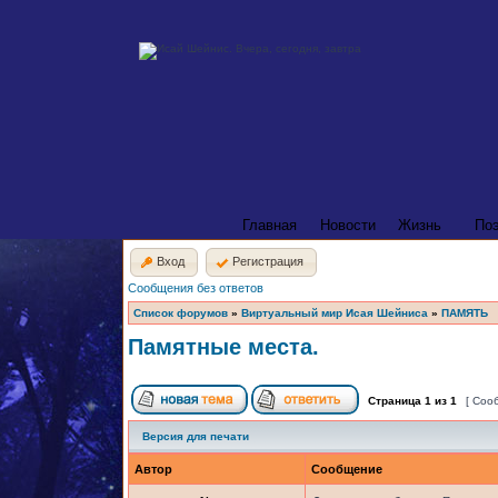
Главная
Новости
Жизнь
По
Вход
Регистрация
Сообщения без ответов
Список форумов
»
Виртуальный мир Исая Шейниса
»
ПАМЯТЬ
Памятные места.
Страница
1
из
1
[ Соо
Версия для печати
Автор
Сообщение