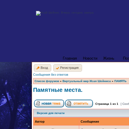
Главная
Новости
Жизнь
По
Вход
Регистрация
Сообщения без ответов
Список форумов
»
Виртуальный мир Исая Шейниса
»
ПАМЯТЬ
Памятные места.
Страница
1
из
1
[ Соо
Версия для печати
Автор
Сообщение