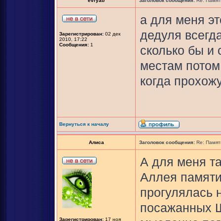
evryab
Заголовок сообщения:
Re: Памят
а для меня эт
дедуля всегда
Зарегистрирован:
02 дек
2010, 17:22
Сообщения:
1
сколько бы и 
местам потом,
когда прохожу
Вернуться к началу
Алиса
Заголовок сообщения:
Re: Памят
А для меня т
Аллея памяти
прогулялась 
посажанных Ш
Зарегистрирован:
17 ноя