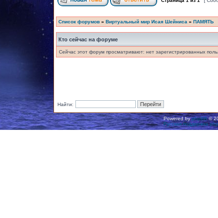
Страница
1
из
1
[ Соо
Список форумов
»
Виртуальный мир Исая Шейниса
»
ПАМЯТЬ
Кто сейчас на форуме
Сейчас этот форум просматривают: нет зарегистрированных польз
Найти:
Powered by
phpBB
© 20
Русская поддержка ph