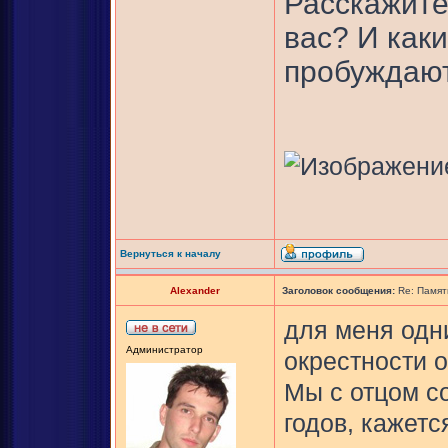
Расскажите
вас? И как
пробуждаю
Вернуться к началу
Alexander
Заголовок сообщения:
Re: Памят
для меня одн
Администратор
окрестности о
Мы с отцом с
годов, кажется