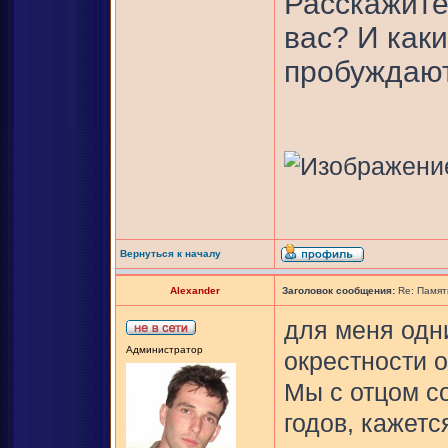
Расскажите
вас? И как
пробуждаю
Вернуться к началу
Alexander
Заголовок сообщения:
Re: Памят
для меня одн
Администратор
окрестности о
Мы с отцом с
годов, кажется