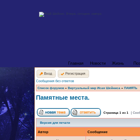
Главная
Новости
Жизнь
По
Вход
Регистрация
Сообщения без ответов
Список форумов
»
Виртуальный мир Исая Шейниса
»
ПАМЯТЬ
Памятные места.
Страница
1
из
1
[ Соо
Версия для печати
Автор
Сообщение