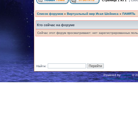
Страница
1
из
1
[ Соо
Список форумов
»
Виртуальный мир Исая Шейниса
»
ПАМЯТЬ
Кто сейчас на форуме
Сейчас этот форум просматривают: нет зарегистрированных польз
Найти:
Powered by
phpBB
© 20
Русская поддержка ph