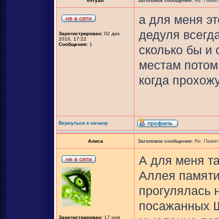
evryab
Заголовок сообщения:
Re: Памят
а для меня эт
дедуля всегда
Зарегистрирован:
02 дек
2010, 17:22
Сообщения:
1
сколько бы и 
местам потом,
когда прохожу
Вернуться к началу
Алиса
Заголовок сообщения:
Re: Памят
А для меня т
Аллея памяти
прогулялась 
посажанных Ш
Зарегистрирован:
17 ноя