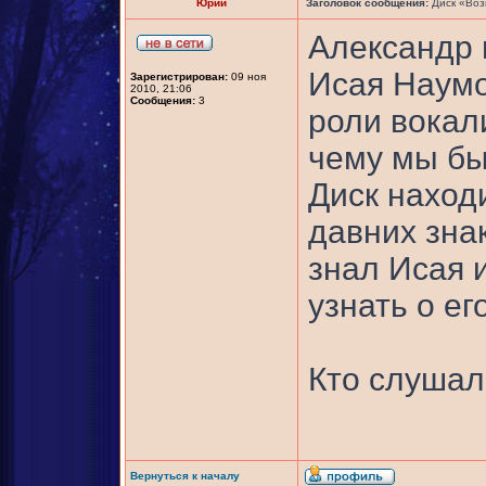
Юрий
Заголовок сообщения:
Диск «Воз
Александр 
Исая Наумо
Зарегистрирован:
09 ноя
2010, 21:06
Сообщения:
3
роли вокал
чему мы бы
Диск наход
давних зна
знал Исая 
узнать о ег
Кто слушал
Вернуться к началу