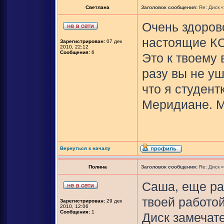
Светлана
Заголовок сообщения:
Re: Диск 
Очень здорово
настоящие К
Зарегистрирован:
07 дек
2010, 22:12
Сообщения:
6
Это к твоему 
разу вы не уш
что я студент
Меридиане. М
Вернуться к началу
Полина
Заголовок сообщения:
Re: Диск 
Саша, еще ра
твоей работой
Зарегистрирован:
29 дек
2010, 12:06
Сообщения:
1
Диск замечат