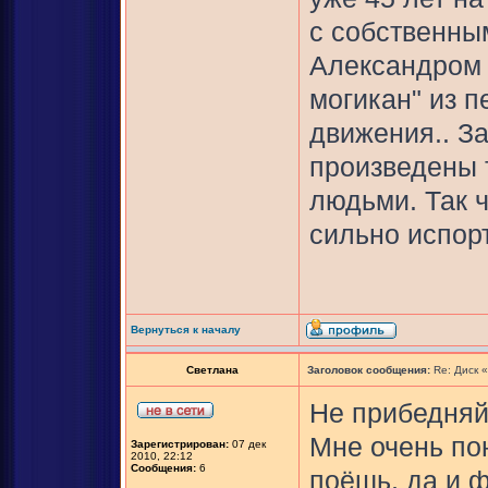
с собственны
Александром 
могикан" из п
движения.. З
произведены
людьми. Так ч
сильно испор
Вернуться к началу
Светлана
Заголовок сообщения:
Re: Диск 
Не прибедняйс
Мне очень по
Зарегистрирован:
07 дек
2010, 22:12
Сообщения:
6
поёшь, да и 