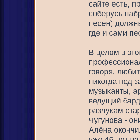
сайте есть, п
соберусь наб
песен) должн
где и сами пе
В целом в эт
профессиона
говоря, любит
никогда под з
музыканты, а
ведущий бард
разлукам ста
Чугунова - о
Алёна окончи
уже 45 лет на