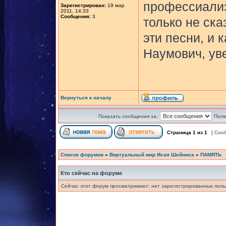
профессиализ
Зарегистрирован:
19 мар
2011, 14:33
Сообщения:
3
только не ск
эти песни, и 
Наумович, ув
Вернуться к началу
Показать сообщения за:
Поле
Страница
1
из
1
[ Соо
Список форумов
»
Виртуальный мир Исая Шейниса
»
ПАМЯТЬ
Кто сейчас на форуме
Сейчас этот форум просматривают: нет зарегистрированных польз