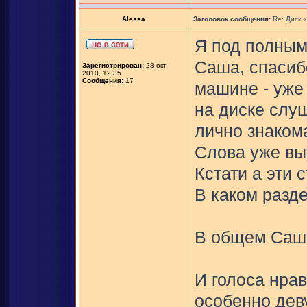
Alessa
Заголовок сообщения:
Re: Диск 
Я под полным
Саша, спасиб
Зарегистрирован:
28 окт
2010, 12:35
Сообщения:
17
машине - уже
на диске слуш
лично знаком
Слова уже вы
Кстати а эти 
В каком разд
В общем Саша
И голоса нрав
особенно дев