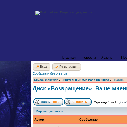
Главная
Новости
Жизнь
По
Вход
Регистрация
Сообщения без ответов
Список форумов
»
Виртуальный мир Исая Шейниса
»
ПАМЯТЬ
Диск «Возвращение». Ваше мнен
Страница
1
из
1
[ Соо
Версия для печати
Автор
Сообщение