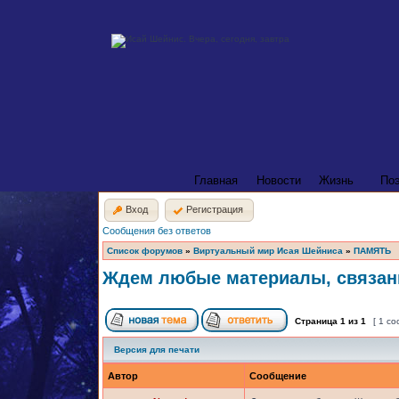
Главная
Новости
Жизнь
По
Вход
Регистрация
Сообщения без ответов
Список форумов
»
Виртуальный мир Исая Шейниса
»
ПАМЯТЬ
Ждем любые материалы, связан
Страница
1
из
1
[ 1 с
Версия для печати
Автор
Сообщение