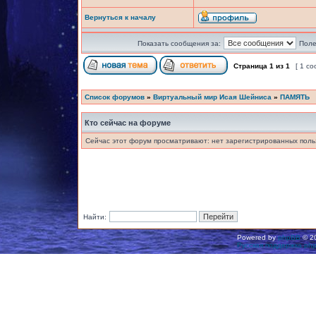
Вернуться к началу
Показать сообщения за:
Поле
Страница
1
из
1
[ 1 с
Список форумов
»
Виртуальный мир Исая Шейниса
»
ПАМЯТЬ
Кто сейчас на форуме
Сейчас этот форум просматривают: нет зарегистрированных польз
Найти:
Powered by
phpBB
© 20
Русская поддержка ph