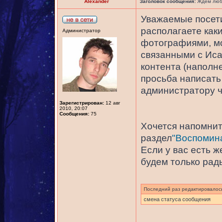
Alexander
Заголовок сообщения:
Ждем любы
Уважаемые посети
располагаете как
Администратор
фотографиями, мо
связанными с Иса
контента (наполне
просьба написать 
администратору 
Зарегистрирован:
12 авг
2010, 20:07
Сообщения:
75
Хочется напомнить
раздел
"Воспомина
Если у вас есть 
будем только рад
Последний раз редактировало
смена статуса сообщения