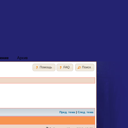
ение
Архив
Помощь
FAQ
Поиск
Пред. тема
|
След. тема