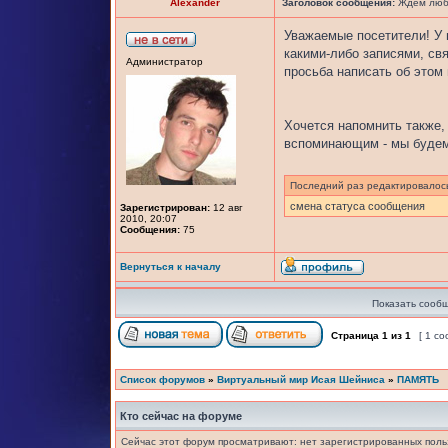
Alexander
Заголовок сообщения:
Ждем любы
Уважаемые посетители! У 
какими-либо записями, свя
Администратор
просьба написать об этом
Хочется напомнить также, 
вспоминающим - мы будем
Последний раз редактировало
смена статуса сообщения
Зарегистрирован:
12 авг
2010, 20:07
Сообщения:
75
Вернуться к началу
Показать сообщ
Страница
1
из
1
[ 1 с
Список форумов
»
Виртуальный мир Исая Шейниса
»
ПАМЯТЬ
Кто сейчас на форуме
Сейчас этот форум просматривают: нет зарегистрированных польз