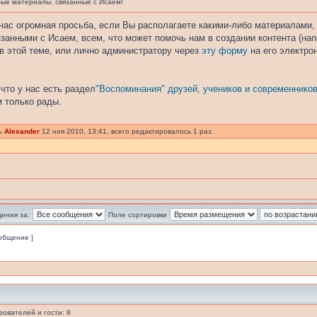
е материалы, связанные с Исаем!
нас огромная просьба, если Вы располагаете какими-либо материалами
занными с Исаем, всем, что может помочь нам в создании контента (нап
 в этой теме, или лично администратору через
эту форму
на его электро
что у нас есть раздел
"Воспоминания" друзей, учеников и современнико
 только рады.
сь
Alexander
12 ноя 2010, 13:41, всего редактировалось 1 раз.
ения за:
Поле сортировки
ообщение ]
ователей и гости: 8