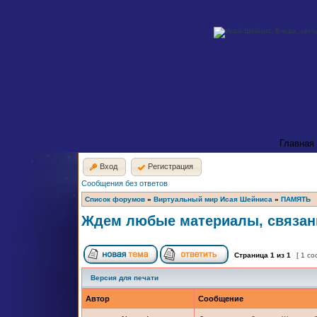
Главная
Вход
Регистрация
Сообщения без ответов
Список форумов
»
Виртуальный мир Исая Шейниса
»
ПАМЯТЬ
Ждем любые материалы, связан
Страница
1
из
1
[ 1 с
Версия для печати
Автор
Сообщение