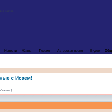
Новости
Жизнь
Поэзия
Авторская песня
Видео
Общ
ные с Исаем!
ообщение ]