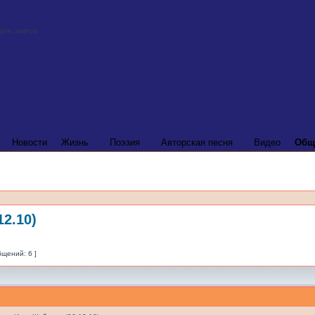
Новости
Жизнь
Поэзия
Авторская песня
Видео
Общ
2.10)
бщений: 6 ]