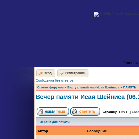
Главная
Вход
Регистрация
Сообщения без ответов
Список форумов
»
Виртуальный мир Исая Шейниса
»
ПАМЯТЬ
Вечер памяти Исая Шейниса (06.1
Страница
1
из
1
[ Соо
Версия для печати
Автор
Сообщение