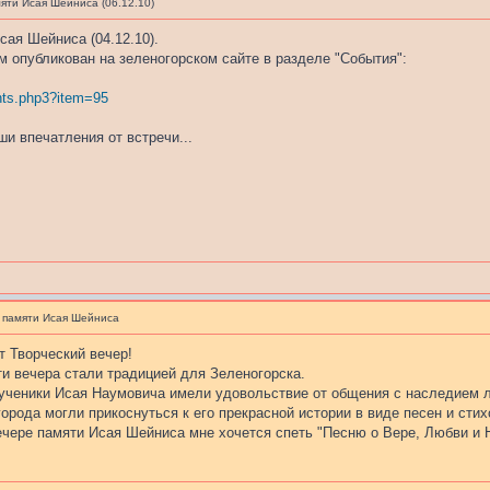
яти Исая Шейниса (06.12.10)
сая Шейниса (04.12.10).
м опубликован на зеленогорском сайте в разделе "События":
vents.php3?item=95
и впечатления от встречи...
 памяти Исая Шейниса
т Творческий вечер!
ти вечера стали традицией для Зеленогорска.
 ученики Исая Наумовича имели удовольствие от общения с наследием 
города могли прикоснуться к его прекрасной истории в виде песен и сти
ечере памяти Исая Шейниса мне хочется спеть "Песню о Вере, Любви и 