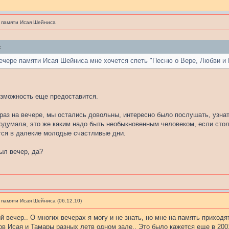
 памяти Исая Шейниса
:
ечере памяти Исая Шейниса мне хочется спеть "Песню о Вере, Любви и
озможность еще предоставится.
раз на вечере, мы остались довольны, интересно было послушать, узнать
подумала, это же каким надо быть необыкновенным человеком, если стол
ся в далекие молодые счастливые дни.
ыл вечер, да?
 памяти Исая Шейниса (06.12.10)
й вечер.. О многих вечерах я могу и не знать, но мне на память приход
в Исая и Тамары разных летв одном зале.. Это было кажется еще в 20