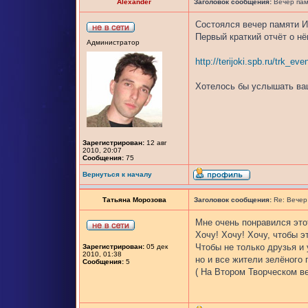
Alexander
Заголовок сообщения:
Вечер пам
Состоялся вечер памяти И
Первый краткий отчёт о нё
Администратор
http://terijoki.spb.ru/trk_e
Хотелось бы услышать ваш
Зарегистрирован:
12 авг
2010, 20:07
Сообщения:
75
Вернуться к началу
Татьяна Морозова
Заголовок сообщения:
Re: Вечер
Мне очень понравился это
Хочу! Хочу! Хочу, чтобы э
Чтобы не только друзья и
Зарегистрирован:
05 дек
2010, 01:38
но и все жители зелёного 
Сообщения:
5
( На Втором Творческом в