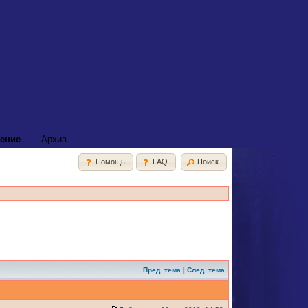
ение
Архив
Помощь
FAQ
Поиск
Пред. тема
|
След. тема