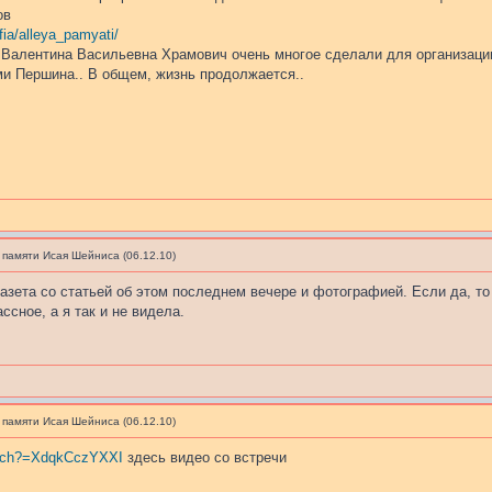
ов
fia/alleya_pamyati/
 Валентина Васильевна Храмович очень многое сделали для организации
и Першина.. В общем, жизнь продолжается..
 памяти Исая Шейниса (06.12.10)
газета со статьей об этом последнем вечере и фотографией. Если да, то 
ссное, а я так и не видела.
 памяти Исая Шейниса (06.12.10)
atch?=XdqkCczYXXI
здесь видео со встречи