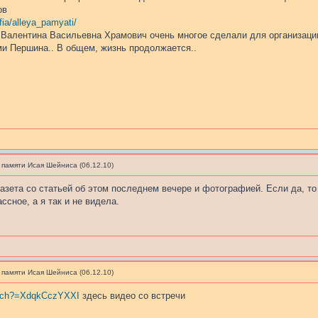
ов
fia/alleya_pamyati/
 Валентина Васильевна Храмович очень многое сделали для организации
и Першина.. В общем, жизнь продолжается..
 памяти Исая Шейниса (06.12.10)
газета со статьей об этом последнем вечере и фотографией. Если да, то 
ссное, а я так и не видела.
 памяти Исая Шейниса (06.12.10)
atch?=XdqkCczYXXI
здесь видео со встречи