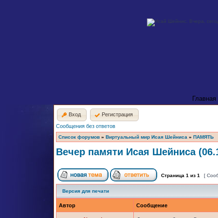
Главная
Вход
Регистрация
Сообщения без ответов
Список форумов
»
Виртуальный мир Исая Шейниса
»
ПАМЯТЬ
Вечер памяти Исая Шейниса (06.1
Страница
1
из
1
[ Соо
Версия для печати
Автор
Сообщение