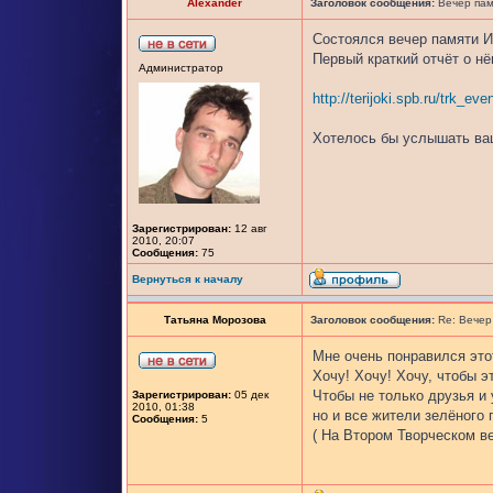
Alexander
Заголовок сообщения:
Вечер пам
Состоялся вечер памяти И
Первый краткий отчёт о нё
Администратор
http://terijoki.spb.ru/trk_e
Хотелось бы услышать ваш
Зарегистрирован:
12 авг
2010, 20:07
Сообщения:
75
Вернуться к началу
Татьяна Морозова
Заголовок сообщения:
Re: Вечер
Мне очень понравился это
Хочу! Хочу! Хочу, чтобы э
Чтобы не только друзья и
Зарегистрирован:
05 дек
2010, 01:38
но и все жители зелёного 
Сообщения:
5
( На Втором Творческом в