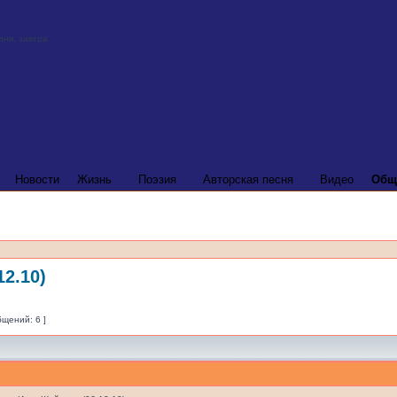
Новости
Жизнь
Поэзия
Авторская песня
Видео
Общ
2.10)
бщений: 6 ]