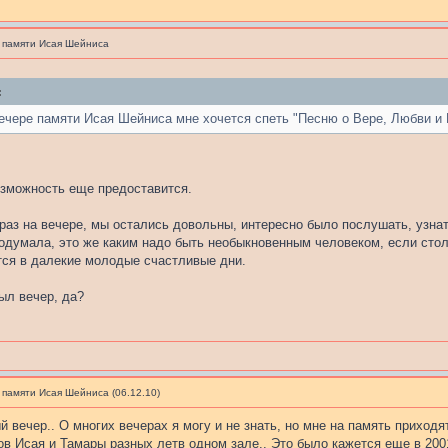
 памяти Исая Шейниса
:
ечере памяти Исая Шейниса мне хочется спеть "Песню о Вере, Любви и
озможность еще предоставится.
раз на вечере, мы остались довольны, интересно было послушать, узнать
подумала, это же каким надо быть необыкновенным человеком, если стол
ся в далекие молодые счастливые дни.
ыл вечер, да?
 памяти Исая Шейниса (06.12.10)
й вечер.. О многих вечерах я могу и не знать, но мне на память приход
в Исая и Тамары разных летв одном зале.. Это было кажется еще в 20