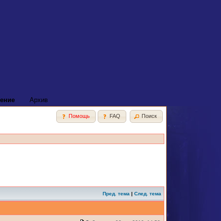
ение
Архив
Помощь
FAQ
Поиск
Пред. тема
|
След. тема