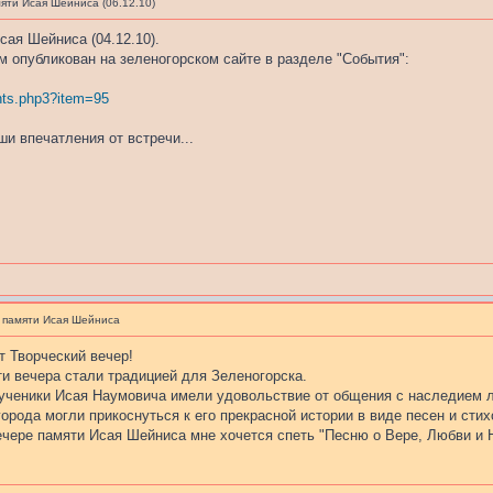
яти Исая Шейниса (06.12.10)
сая Шейниса (04.12.10).
м опубликован на зеленогорском сайте в разделе "События":
vents.php3?item=95
и впечатления от встречи...
 памяти Исая Шейниса
т Творческий вечер!
ти вечера стали традицией для Зеленогорска.
 ученики Исая Наумовича имели удовольствие от общения с наследием 
города могли прикоснуться к его прекрасной истории в виде песен и сти
ечере памяти Исая Шейниса мне хочется спеть "Песню о Вере, Любви и 