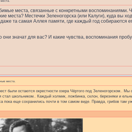
места.
юбимые места, связанные с конкретными воспоминаниями. Ч
ие места? Местечки Зеленогорска (или Калуги), куда вы ход
 даже та самая Аллея памяти, где каждый год собираются ег
о они значат для вас? И какие чувства, воспоминания про
ные места.
ест были остаются окрестности озера Чёртого под Зеленогорском.. Мы с
 я стал школьником.. Каждый холмик, ложбинка, склон, березняки и ель
са пока еще сохранились почти в том самом виде. Правда, грибов там уж