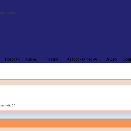
Новости
Жизнь
Поэзия
Авторская песня
Видео
Общ
бщений: 5 ]