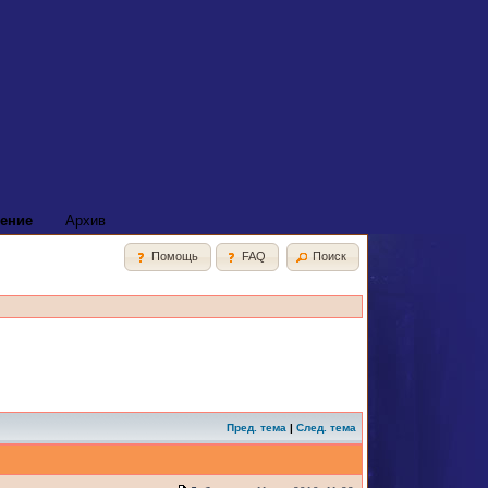
ение
Архив
Помощь
FAQ
Поиск
Пред. тема
|
След. тема