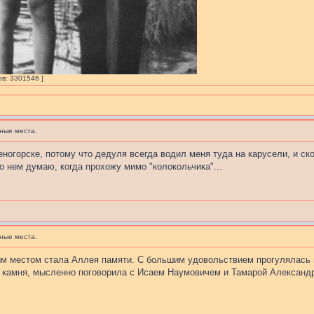
ов: 3301546 ]
ные места.
еногорске, потому что дедуля всегда водил меня туда на карусели, и ск
 о нем думаю, когда прохожу мимо "колокольчика"...
ные места.
ым местом стала Аллея памяти. С большим удовольствием прогулялась
 камня, мысленно поговорила с Исаем Наумовичем и Тамарой Александ