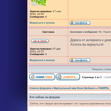
Зарегистрирован:
17 ноя
2010, 22:05
Сообщения:
6
Вернуться к началу
Светлана
Заголовок сообщения:
Re: Памят
Дорога от интерната к дом
Хотела бы вернуться!
Зарегистрирован:
07 дек
2010, 22:12
Сообщения:
6
Вернуться к началу
Показать сообщ
Страница
1
из
1
[ Соо
Список форумов
»
Виртуальный мир Исая Шейниса
»
ПАМЯТЬ
Кто сейчас на форуме
Сейчас этот форум просматривают: нет зарегистрированных польз