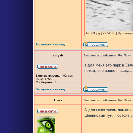
foto03.jpg [ 79.59 Кб | Просмотр
Вернуться к началу
evryab
Заголовок сообщения:
Re: Памят
а для меня это парк в Зел
потом, все равно я всегда
Зарегистрирован:
02 дек
2010, 17:22
Сообщения:
1
Вернуться к началу
Алиса
Заголовок сообщения:
Re: Памят
А для меня таким памятн
Шейнисами туй. Постояв у