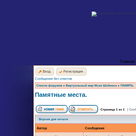
Главная
Вход
Регистрация
Сообщения без ответов
Список форумов
»
Виртуальный мир Исая Шейниса
»
ПАМЯТЬ
Памятные места.
Страница
1
из
1
[ Соо
Версия для печати
Автор
Сообщение