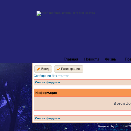
Главная
Новости
Жизнь
По
Вход
Регистрация
Сообщения без ответов
Список форумов
Информация
В этом фо
Список форумов
Powered by
phpBB
© 20
Русская поддержка ph