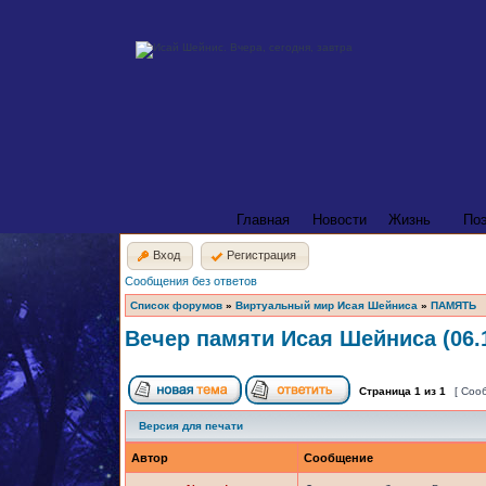
Главная
Новости
Жизнь
По
Вход
Регистрация
Сообщения без ответов
Список форумов
»
Виртуальный мир Исая Шейниса
»
ПАМЯТЬ
Вечер памяти Исая Шейниса (06.1
Страница
1
из
1
[ Соо
Версия для печати
Автор
Сообщение