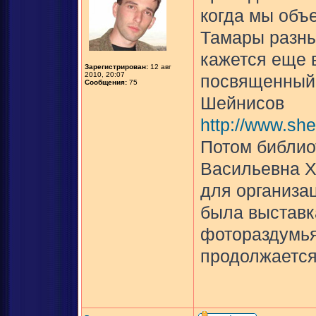
когда мы объ
Тамары разны
кажется еще в
Зарегистрирован:
12 авг
2010, 20:07
посвященный 
Сообщения:
75
Шейнисов
http://www.she
Потом библио
Васильевна Х
для организац
была выставк
фотораздумья
продолжается