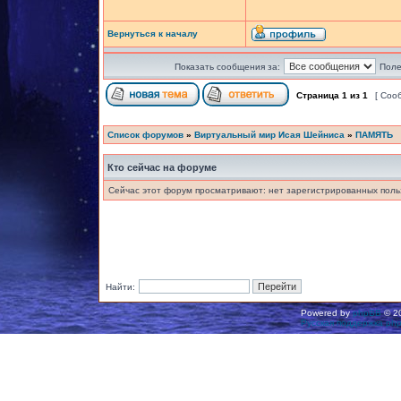
Вернуться к началу
Показать сообщения за:
Поле
Страница
1
из
1
[ Соо
Список форумов
»
Виртуальный мир Исая Шейниса
»
ПАМЯТЬ
Кто сейчас на форуме
Сейчас этот форум просматривают: нет зарегистрированных польз
Найти:
Powered by
phpBB
© 20
Русская поддержка ph