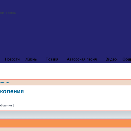
Новости
Жизнь
Поэзия
Авторская песня
Видео
Общ
вости
околения
ообщение ]