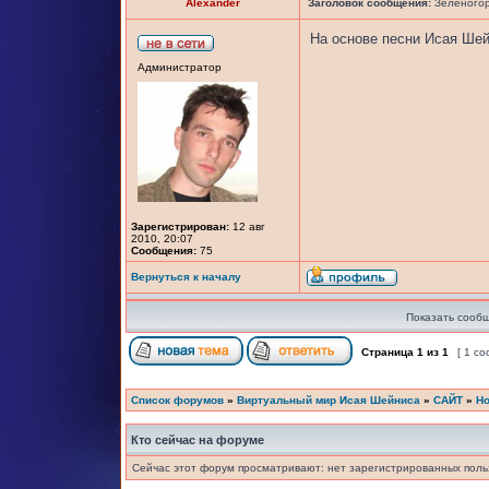
Alexander
Заголовок сообщения:
Зеленогорс
На основе песни Исая Ше
Администратор
Зарегистрирован:
12 авг
2010, 20:07
Сообщения:
75
Вернуться к началу
Показать сообщ
Страница
1
из
1
[ 1 с
Список форумов
»
Виртуальный мир Исая Шейниса
»
САЙТ
»
Но
Кто сейчас на форуме
Сейчас этот форум просматривают: нет зарегистрированных польз