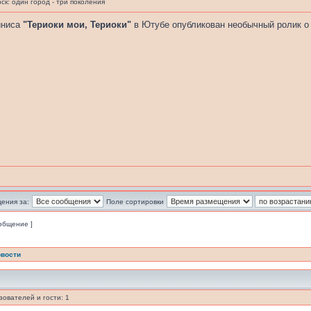
к: один город - три поколения
йниса
"Териоки мои, Териоки"
в Ютубе опубликован необычный ролик о
ения за:
Поле сортировки
ообщение ]
вости
ователей и гости: 1