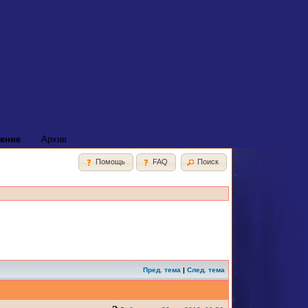
ение
Архив
Помощь
FAQ
Поиск
Пред. тема
|
След. тема