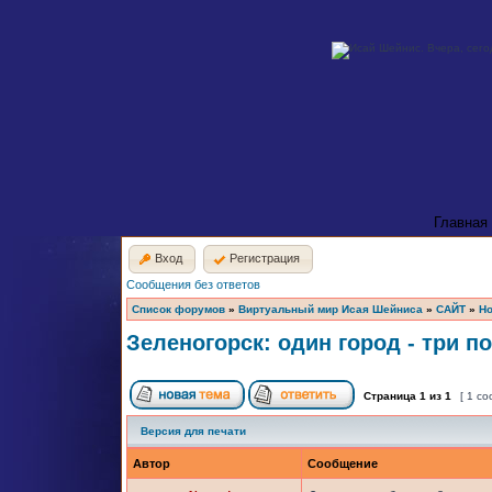
Главная
Вход
Регистрация
Сообщения без ответов
Список форумов
»
Виртуальный мир Исая Шейниса
»
САЙТ
»
Но
Зеленогорск: один город - три п
Страница
1
из
1
[ 1 с
Версия для печати
Автор
Сообщение