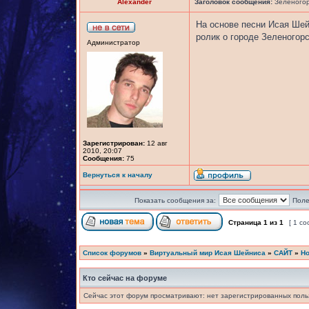
Alexander
Заголовок сообщения:
Зеленогорс
На основе песни Исая Ше
ролик о городе Зеленогор
Администратор
Зарегистрирован:
12 авг
2010, 20:07
Сообщения:
75
Вернуться к началу
Показать сообщения за:
Поле
Страница
1
из
1
[ 1 с
Список форумов
»
Виртуальный мир Исая Шейниса
»
САЙТ
»
Но
Кто сейчас на форуме
Сейчас этот форум просматривают: нет зарегистрированных польз