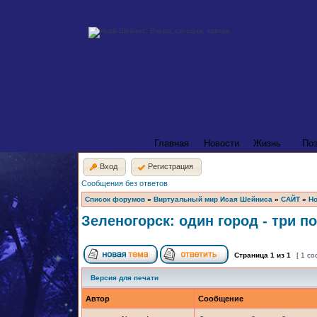
Главная
Новости
Жизнь
По
Вход
Регистрация
Сообщения без ответов
Список форумов
»
Виртуальный мир Исая Шейниса
»
САЙТ
»
Но
Зеленогорск: один город - три п
Страница
1
из
1
[ 1 с
Версия для печати
Автор
Сообщение