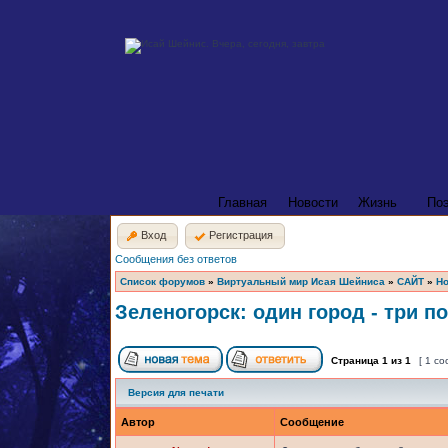
Главная
Новости
Жизнь
По
Вход
Регистрация
Сообщения без ответов
Список форумов
»
Виртуальный мир Исая Шейниса
»
САЙТ
»
Но
Зеленогорск: один город - три п
Страница
1
из
1
[ 1 с
Версия для печати
Автор
Сообщение