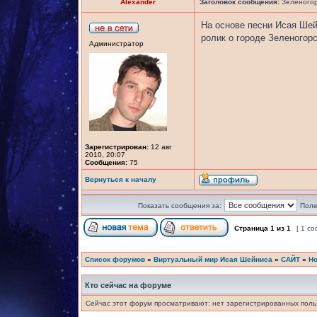
Alexander
Заголовок сообщения:
Зеленогорс
На основе песни Исая Ше
ролик о городе Зеленогор
Администратор
Зарегистрирован:
12 авг
2010, 20:07
Сообщения:
75
Вернуться к началу
Показать сообщения за:
Поле
Страница
1
из
1
[ 1 с
Список форумов
»
Виртуальный мир Исая Шейниса
»
САЙТ
»
Но
Кто сейчас на форуме
Сейчас этот форум просматривают: нет зарегистрированных польз