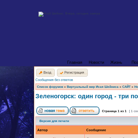
Главная
Новости
Жизнь
По
Вход
Регистрация
Сообщения без ответов
Список форумов
»
Виртуальный мир Исая Шейниса
»
САЙТ
»
Но
Зеленогорск: один город - три п
Страница
1
из
1
[ 1 с
Версия для печати
Автор
Сообщение