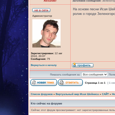
Alexander
Заголовок сообщения:
Зеленогорс
На основе песни Исая Ше
ролик о городе Зеленогор
Администратор
Зарегистрирован:
12 авг
2010, 20:07
Сообщения:
75
Вернуться к началу
Показать сообщения за:
Поле
Страница
1
из
1
[ 1 с
Список форумов
»
Виртуальный мир Исая Шейниса
»
САЙТ
»
Но
Кто сейчас на форуме
Сейчас этот форум просматривают: нет зарегистрированных польз