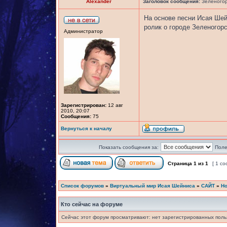
Alexander
Заголовок сообщения:
Зеленогорс
На основе песни Исая Ше
ролик о городе Зеленогор
Администратор
Зарегистрирован:
12 авг
2010, 20:07
Сообщения:
75
Вернуться к началу
Показать сообщения за:
Поле
Страница
1
из
1
[ 1 с
Список форумов
»
Виртуальный мир Исая Шейниса
»
САЙТ
»
Но
Кто сейчас на форуме
Сейчас этот форум просматривают: нет зарегистрированных польз