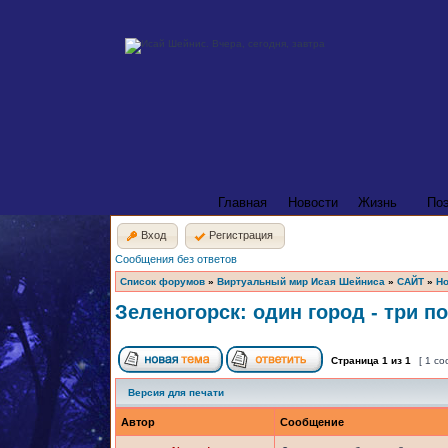
Главная
Новости
Жизнь
По
Вход
Регистрация
Сообщения без ответов
Список форумов
»
Виртуальный мир Исая Шейниса
»
САЙТ
»
Но
Зеленогорск: один город - три п
Страница
1
из
1
[ 1 с
Версия для печати
Автор
Сообщение