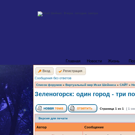
Главная
Новости
Жизнь
По
Вход
Регистрация
Сообщения без ответов
Список форумов
»
Виртуальный мир Исая Шейниса
»
САЙТ
»
Но
Зеленогорск: один город - три п
Страница
1
из
1
[ 1 с
Версия для печати
Автор
Сообщение