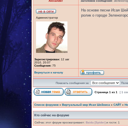
Alexander
Заголовок сообщения:
Зеленогорс
На основе песни Исая Ше
ролик о городе Зеленогор
Администратор
Зарегистрирован:
12 авг
2010, 20:07
Сообщения:
75
Вернуться к началу
Показать сообщения за:
Поле
Страница
1
из
1
[ 1 с
Список форумов
»
Виртуальный мир Исая Шейниса
»
САЙТ
»
Но
Кто сейчас на форуме
Сейчас этот форум просматривают:
Baidu [Spider]
и гости: 1