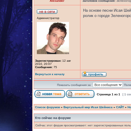
Alexander
Заголовок сообщения:
Зеленогорс
На основе песни Исая Ше
ролик о городе Зеленогор
Администратор
Зарегистрирован:
12 авг
2010, 20:07
Сообщения:
75
Вернуться к началу
Показать сообщения за:
Поле
Страница
1
из
1
[ 1 с
Список форумов
»
Виртуальный мир Исая Шейниса
»
САЙТ
»
Но
Кто сейчас на форуме
Сейчас этот форум просматривают: нет зарегистрированных польз