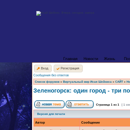
Главная
Новости
Жизнь
По
Вход
Регистрация
Сообщения без ответов
Список форумов
»
Виртуальный мир Исая Шейниса
»
САЙТ
»
Но
Зеленогорск: один город - три п
Страница
1
из
1
[ 1 с
Версия для печати
Автор
Сообщение