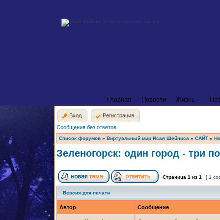
Главная
Новости
Жизнь
По
Вход
Регистрация
Сообщения без ответов
Список форумов
»
Виртуальный мир Исая Шейниса
»
САЙТ
»
Но
Зеленогорск: один город - три п
Страница
1
из
1
[ 1 с
Версия для печати
Автор
Сообщение