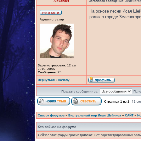
Alexander
Заголовок сообщения:
Зеленогорс
На основе песни Исая Ше
ролик о городе Зеленогор
Администратор
Зарегистрирован:
12 авг
2010, 20:07
Сообщения:
75
Вернуться к началу
Показать сообщения за:
Поле
Страница
1
из
1
[ 1 с
Список форумов
»
Виртуальный мир Исая Шейниса
»
САЙТ
»
Но
Кто сейчас на форуме
Сейчас этот форум просматривают: нет зарегистрированных польз