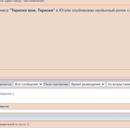
к: один город - три поколения
йниса
"Териоки мои, Териоки"
в Ютубе опубликован необычный ролик о
ения за:
Поле сортировки
ообщение ]
вости
ователей и гости: 2