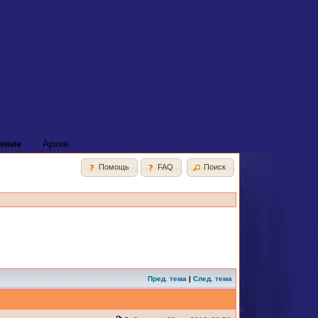
ение
Архив
Помощь
FAQ
Поиск
Пред. тема
|
След. тема