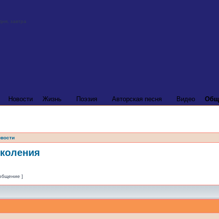
Новости
Жизнь
Поэзия
Авторская песня
Видео
Общ
вости
околения
ообщение ]