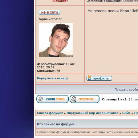
Alexander
Заголовок сообщения:
Зеленогорс
На основе песни Исая Ше
Администратор
Зарегистрирован:
12 авг
2010, 20:07
Сообщения:
75
Вернуться к началу
Показать сообщ
Страница
1
из
1
[ 1 с
Список форумов
»
Виртуальный мир Исая Шейниса
»
САЙТ
»
Но
Кто сейчас на форуме
Сейчас этот форум просматривают: нет зарегистрированных польз