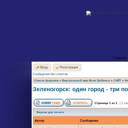
Главная
Вход
Регистрация
Сообщения без ответов
Список форумов
»
Виртуальный мир Исая Шейниса
»
САЙТ
»
Но
Зеленогорск: один город - три п
Страница
1
из
1
[ 1 с
Версия для печати
Автор
Сообщение