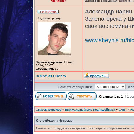
Alexander
Заголовок сообщения:
Воспомина
Александр Ларин, 
Зеленогорска у Ш
Администратор
свои воспоминани
www.sheynis.ru/bio
Зарегистрирован:
12 авг
2010, 20:07
Сообщения:
75
Вернуться к началу
Показать сообщения за:
Поле
Страница
1
из
1
[ 1 с
Список форумов
»
Виртуальный мир Исая Шейниса
»
САЙТ
»
Но
Кто сейчас на форуме
Сейчас этот форум просматривают: нет зарегистрированных польз