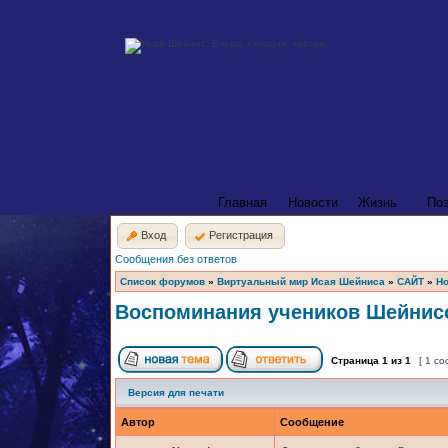
Главная
Новости
Жизнь
По
Вход
Регистрация
Сообщения без ответов
Список форумов
»
Виртуальный мир Исая Шейниса
»
САЙТ
»
Но
Воспоминания учеников Шейнисо
Страница
1
из
1
[ 1 с
Версия для печати
Автор
Сообщение