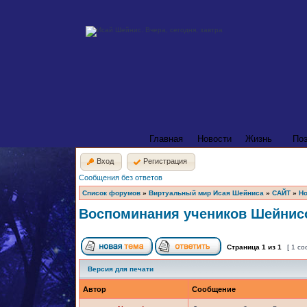
Главная
Новости
Жизнь
По
Вход
Регистрация
Сообщения без ответов
Список форумов
»
Виртуальный мир Исая Шейниса
»
САЙТ
»
Но
Воспоминания учеников Шейнисо
Страница
1
из
1
[ 1 с
Версия для печати
Автор
Сообщение