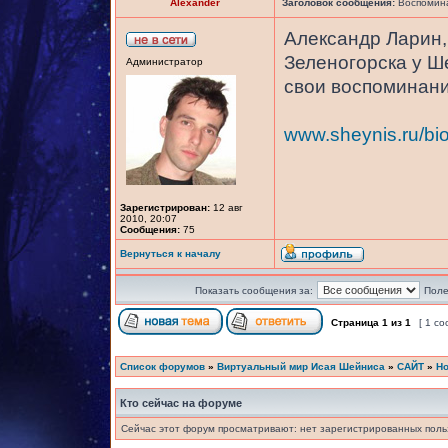
Alexander
Заголовок сообщения:
Воспомина
Александр Ларин, 
Зеленогорска у Ш
Администратор
свои воспоминани
www.sheynis.ru/bio
Зарегистрирован:
12 авг
2010, 20:07
Сообщения:
75
Вернуться к началу
Показать сообщения за:
Поле
Страница
1
из
1
[ 1 с
Список форумов
»
Виртуальный мир Исая Шейниса
»
САЙТ
»
Но
Кто сейчас на форуме
Сейчас этот форум просматривают: нет зарегистрированных польз