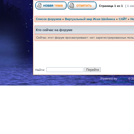
Страница
1
из
1
[ 1 с
Список форумов
»
Виртуальный мир Исая Шейниса
»
САЙТ
»
Но
Кто сейчас на форуме
Сейчас этот форум просматривают: нет зарегистрированных польз
Найти:
Powered by
phpBB
© 20
Русская поддержка ph