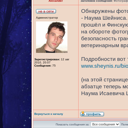
Alexander
Заголовок сообщения:
Фотографи
Обнаружены фото
- Наума Шейниса.
Администратор
прошёл и Финскую
на обороте фотог
безопасность гра
ветеринарным вра
Подробности вот 
Зарегистрирован:
12 авг
2010, 20:07
www.sheynis.ru/bio
Сообщения:
75
(на этой страниц
абзатце теперь м
Наума Исаевича 
Вернуться к началу
Показать сообщения за:
Поле