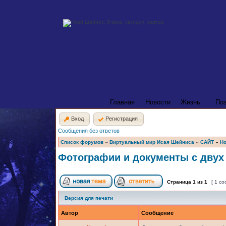
Главная
Новости
Жизнь
По
Вход
Регистрация
Сообщения без ответов
Список форумов
»
Виртуальный мир Исая Шейниса
»
САЙТ
»
Но
Фотографии и документы с двух
Страница
1
из
1
[ 1 с
Версия для печати
Автор
Сообщение