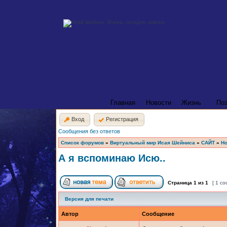
Главная
Новости
Жизнь
По
Вход
Регистрация
Сообщения без ответов
Список форумов
»
Виртуальный мир Исая Шейниса
»
САЙТ
»
Но
А я вспоминаю Исю..
Страница
1
из
1
[ 1 с
Версия для печати
Автор
Сообщение