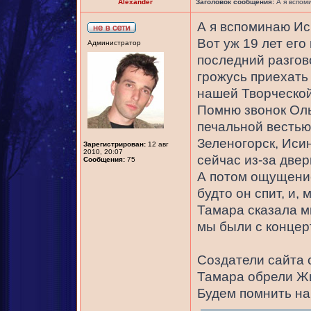
Alexander
Заголовок сообщения:
А я вспом
А я вспоминаю Ис
Вот уж 19 лет ег
Администратор
последний разгово
грожусь приехать
нашей Творческой
Помню звонок Оль
печальной вестью,
Зеленогорск, Иси
Зарегистрирован:
12 авг
2010, 20:07
сейчас из-за две
Сообщения:
75
А потом ощущение 
будто он спит, и,
Тамара сказала мн
мы были с концер
Создатели сайта 
Тамара обрели Жи
Будем помнить н