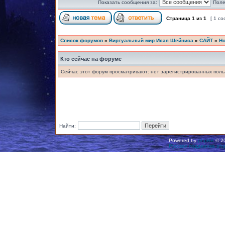
Показать сообщения за:
Поле
Страница
1
из
1
[ 1 с
Список форумов
»
Виртуальный мир Исая Шейниса
»
САЙТ
»
Но
Кто сейчас на форуме
Сейчас этот форум просматривают: нет зарегистрированных польз
Найти:
Powered by
phpBB
© 20
Русская поддержка ph