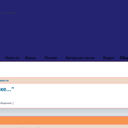
Новости
Жизнь
Поэзия
Авторская песня
Видео
Общ
вости
е..."
ообщение ]