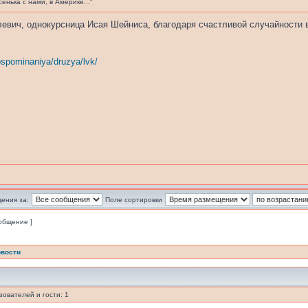
сенька с нами, в Америке..."
вич, однокурсница Исая Шейниса, благодаря счастливой случайности 
vospominaniya/druzya/lvk/
ения за:
Поле сортировки
ообщение ]
вости
ователей и гости: 1