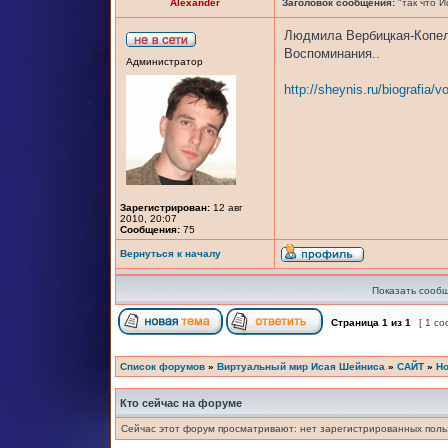
Alexander
Заголовок сообщения:
"так что И
Людмила Вербицкая-Копеле
Воспоминания..
Администратор
http://sheynis.ru/biografia/
Зарегистрирован:
12 авг
2010, 20:07
Сообщения:
75
Вернуться к началу
Показать сообщ
Страница
1
из
1
[ 1 с
Список форумов
»
Виртуальный мир Исая Шейниса
»
САЙТ
»
Но
Кто сейчас на форуме
Сейчас этот форум просматривают: нет зарегистрированных польз