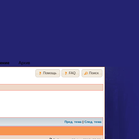
ение
Архив
Помощь
FAQ
Поиск
Пред. тема
|
След. тема