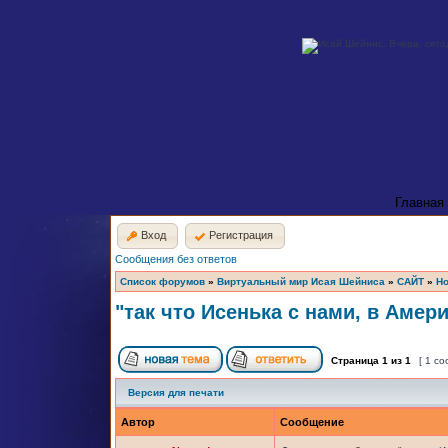
Главная
Вход
Регистрация
Сообщения без ответов
Список форумов
»
Виртуальный мир Исая Шейниса
»
САЙТ
»
Но
"так что Исенька с нами, в Америк
Страница
1
из
1
[ 1 с
Версия для печати
Автор
Сообщение