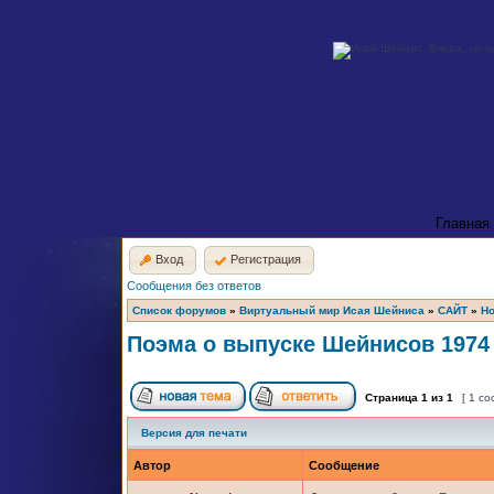
Главная
Вход
Регистрация
Сообщения без ответов
Список форумов
»
Виртуальный мир Исая Шейниса
»
САЙТ
»
Но
Поэма о выпуске Шейнисов 1974
Страница
1
из
1
[ 1 с
Версия для печати
Автор
Сообщение