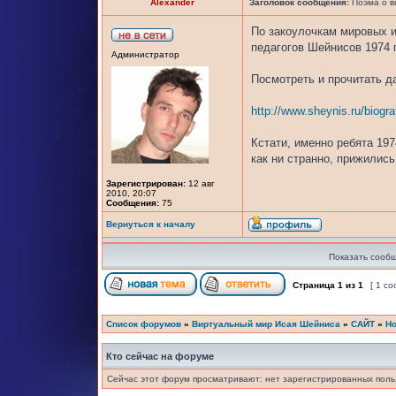
Alexander
Заголовок сообщения:
Поэма о в
По закоулочкам мировых 
педагогов Шейнисов 1974 г
Администратор
Посмотреть и прочитать да
http://www.sheynis.ru/biogra
Кстати, именно ребята 197
как ни странно, прижилис
Зарегистрирован:
12 авг
2010, 20:07
Сообщения:
75
Вернуться к началу
Показать сообщ
Страница
1
из
1
[ 1 с
Список форумов
»
Виртуальный мир Исая Шейниса
»
САЙТ
»
Но
Кто сейчас на форуме
Сейчас этот форум просматривают: нет зарегистрированных польз