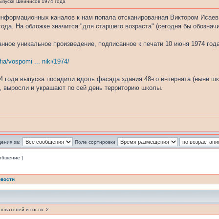
ыпуске Шейнисов 1974 года
информационных каналов к нам попала отсканированная Виктором Исаев
ода. На обложке значится:"для старшего возраста" (сегодня бы обозначи
нное уникальное произведение, подписанное к печати 10 июня 1974 года
fia/vospomi ... niki/1974/
4 года выпуска посадили вдоль фасада здания 48-го интерната (ныне шк
ь, выросли и украшают по сей день территорию школы.
ения за:
Поле сортировки
ообщение ]
вости
ователей и гости: 2