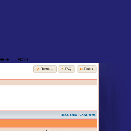
ение
Архив
Помощь
FAQ
Поиск
Пред. тема
|
След. тема