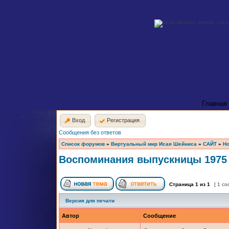
Главная
Вход
Регистрация
Сообщения без ответов
Список форумов
»
Виртуальный мир Исая Шейниса
»
САЙТ
»
Но
Воспоминания выпускницы 1975 
Страница
1
из
1
[ 1 с
Версия для печати
Автор
Сообщение