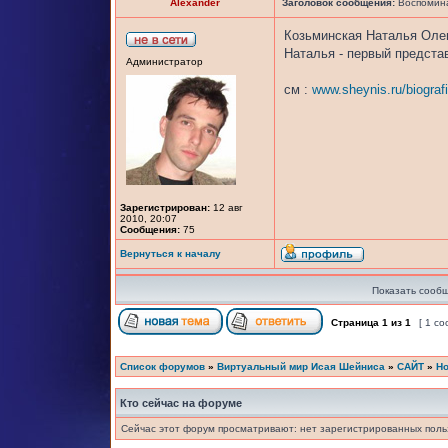
Alexander
Заголовок сообщения:
Воспомина
Козьминская Наталья Олег
Наталья - первый представ
Администратор
см :
www.sheynis.ru/biograf
Зарегистрирован:
12 авг
2010, 20:07
Сообщения:
75
Вернуться к началу
Показать сообщ
Страница
1
из
1
[ 1 с
Список форумов
»
Виртуальный мир Исая Шейниса
»
САЙТ
»
Но
Кто сейчас на форуме
Сейчас этот форум просматривают: нет зарегистрированных польз