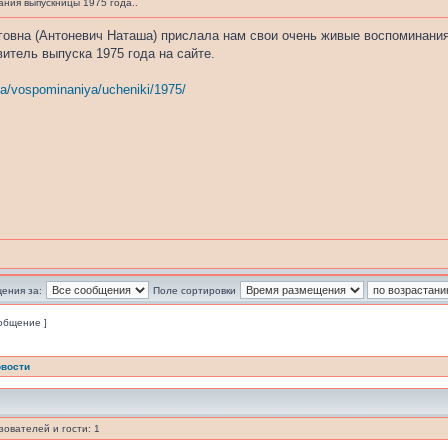
ния выпускницы 1975 года..
овна (Антоневич Наташа) прислала нам свои очень живые воспоминания 
итель выпуска 1975 года на сайте.
ia/vospominaniya/ucheniki/1975/
ения за:
Поле сортировки
ообщение ]
вости
ователей и гости: 1