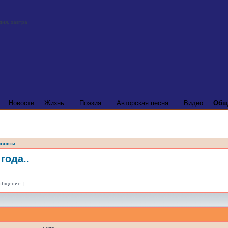
Новости
Жизнь
Поэзия
Авторская песня
Видео
Общ
вости
года..
ообщение ]