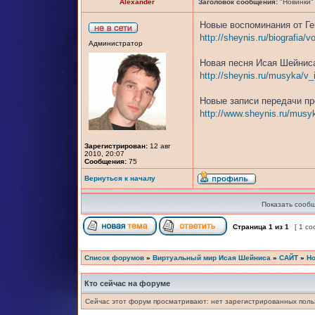
Alexander
Заголовок сообщения:
"Новинки"
Новые воспоминания от Ге
http://sheynis.ru/biografia/
Администратор
Новая песня Исая Шейниса
http://sheynis.ru/musyka/v_
Новые записи передачи пр
http://www.sheynis.ru/musy
Зарегистрирован:
12 авг
2010, 20:07
Сообщения:
75
Вернуться к началу
Показать сообщ
Страница
1
из
1
[ 1 с
Список форумов
»
Виртуальный мир Исая Шейниса
»
САЙТ
»
Но
Кто сейчас на форуме
Сейчас этот форум просматривают: нет зарегистрированных польз