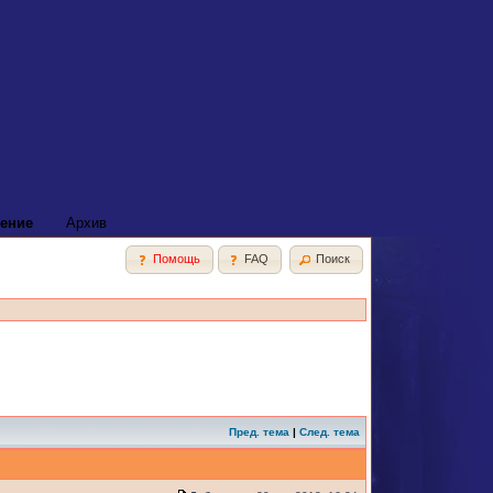
ение
Архив
Помощь
FAQ
Поиск
Пред. тема
|
След. тема