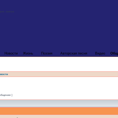
Новости
Жизнь
Поэзия
Авторская песня
Видео
Общ
вости
ообщение ]