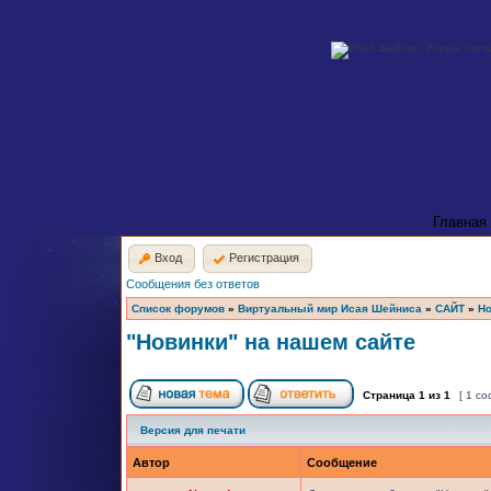
Главная
Вход
Регистрация
Сообщения без ответов
Список форумов
»
Виртуальный мир Исая Шейниса
»
САЙТ
»
Но
"Новинки" на нашем сайте
Страница
1
из
1
[ 1 с
Версия для печати
Автор
Сообщение