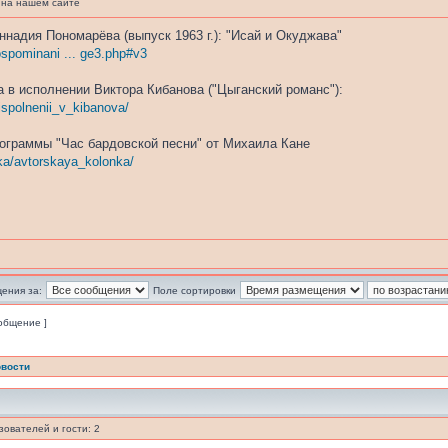
 на нашем сайте
ннадия Пономарёва (выпуск 1963 г.): "Исай и Окуджава"
vospominani ... ge3.php#v3
 в исполнении Виктора Кибанова ("Цыганский романс"):
ispolnenii_v_kibanova/
ограммы "Час бардовской песни" от Михаила Кане
ka/avtorskaya_kolonka/
ения за:
Поле сортировки
ообщение ]
вости
ователей и гости: 2