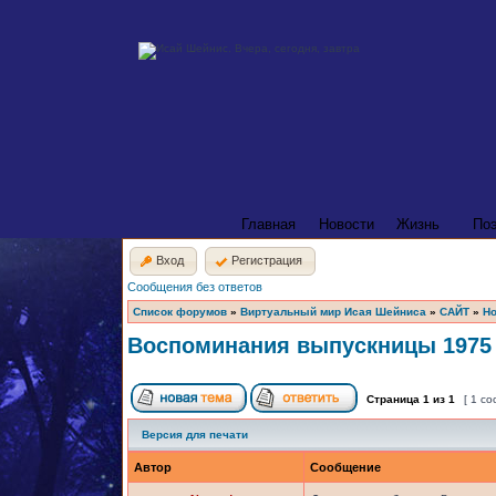
Главная
Новости
Жизнь
По
Вход
Регистрация
Сообщения без ответов
Список форумов
»
Виртуальный мир Исая Шейниса
»
САЙТ
»
Но
Воспоминания выпускницы 1975 
Страница
1
из
1
[ 1 с
Версия для печати
Автор
Сообщение