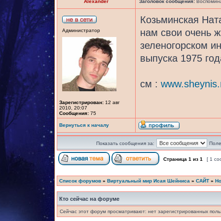
Alexander
Заголовок сообщения:
Воспомина
Козьминская Нат
нам свои очень ж
Администратор
зеленогорском ин
выпуска 1975 год
см :
www.sheynis.r
Зарегистрирован:
12 авг
2010, 20:07
Сообщения:
75
Вернуться к началу
Показать сообщения за:
Поле
Страница
1
из
1
[ 1 с
Список форумов
»
Виртуальный мир Исая Шейниса
»
САЙТ
»
Но
Кто сейчас на форуме
Сейчас этот форум просматривают: нет зарегистрированных польз